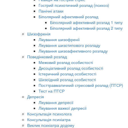
Гострий психотичний розлад (психоз)
Панічні атаки
Біполярний афективний розлад
Біполярний афективний розлад 1 типу
Біполярний афективний розлад 2 типу
Шизофренія
Лікування шизофренії
Лікування шизотипового розладу
Лікування шизоафективного розладу
Поведінковий розлад
Межовий розлад особистості
Дисоціативний розлад особистості
Істеричний розлад особистості
Шизоїдний розлад особистості
Посттравматичний стресовий розлад (ПТСР)
Тест на ПТСР
Депресія
Лікування депресії
Лікування важкої депресії
Консультація психолога
Консультація психіатра
Виклик психіатра додому