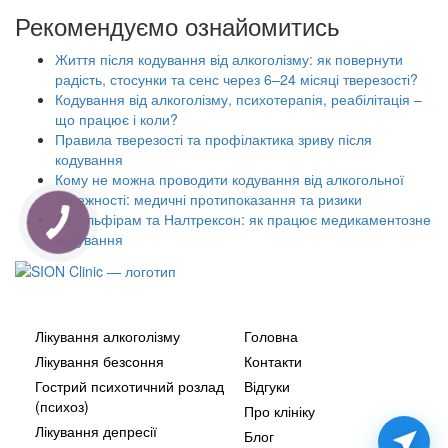
Рекомендуємо ознайомитись
Життя після кодування від алкоголізму: як повернути
радість, стосунки та сенс через 6–24 місяці тверезості?
Кодування від алкоголізму, психотерапія, реабілітація –
що працює і коли?
Правила тверезості та профілактика зриву після
кодування
Кому не можна проводити кодування від алкогольної
залежності: медичні протипоказання та ризики
Дисульфірам та Налтрексон: як працює медикаментозне
кодування
Наші послуги
Додатково
Лікування алкоголізму
Головна
Лікування безсоння
Контакти
Гострий психотичний розлад
Відгуки
(психоз)
Про клініку
Лікування депресії
Блог