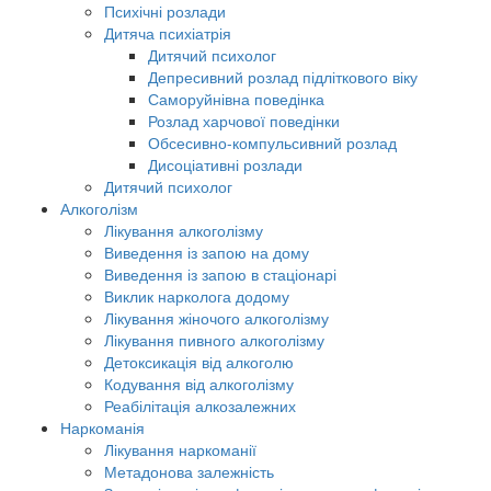
Психічні розлади
Дитяча психіатрія
Дитячий психолог
Депресивний розлад підліткового віку
Саморуйнівна поведінка
Розлад харчової поведінки
Обсесивно-компульсивний розлад
Дисоціативні розлади
Дитячий психолог
Алкоголізм
Лікування алкоголізму
Виведення із запою на дому
Виведення із запою в стаціонарі
Виклик нарколога додому
Лікування жіночого алкоголізму
Лікування пивного алкоголізму
Детоксикація від алкоголю
Кодування від алкоголізму
Реабілітація алкозалежних
Наркоманія
Лікування наркоманії
Метадонова залежність