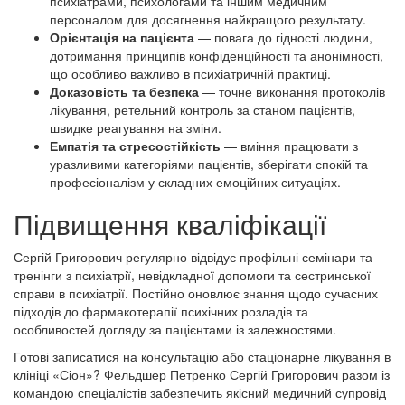
психіатрами, психологами та іншим медичним
персоналом для досягнення найкращого результату.
Орієнтація на пацієнта
— повага до гідності людини,
дотримання принципів конфіденційності та анонімності,
що особливо важливо в психіатричній практиці.
Доказовість та безпека
— точне виконання протоколів
лікування, ретельний контроль за станом пацієнтів,
швидке реагування на зміни.
Емпатія та стресостійкість
— вміння працювати з
уразливими категоріями пацієнтів, зберігати спокій та
професіоналізм у складних емоційних ситуаціях.
Підвищення кваліфікації
Сергій Григорович регулярно відвідує профільні семінари та
тренінги з психіатрії, невідкладної допомоги та сестринської
справи в психіатрії. Постійно оновлює знання щодо сучасних
підходів до фармакотерапії психічних розладів та
особливостей догляду за пацієнтами із залежностями.
Готові записатися на консультацію або стаціонарне лікування в
клініці «Сіон»? Фельдшер Петренко Сергій Григорович разом із
командою спеціалістів забезпечить якісний медичний супровід