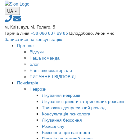
UA
м. Київ, вул. М. Голего, 5
Гаряча лінія
+38 066 837 29 85
Цілодобово. Анонімно
Записатися на консультацію
Про нас
Відгуки
Наша команда
Блог
Наші відеоматеріали
ПИТАННЯ І ВІДПОВІДІ
Психіатрія
Неврози
Лікування неврозів
Лікування тривоги та тривожних розладів
Тривожно-депресивний розлад
Консультація психолога
Лікування безсоння
Розлад сну
Безсоння при вагітності
Реакція на гострий стрес