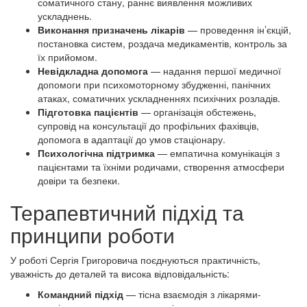
соматичного стану, раннє виявлення можливих
ускладнень.
Виконання призначень лікарів
— проведення ін’єкцій,
постановка систем, роздача медикаментів, контроль за
їх прийомом.
Невідкладна допомога
— надання першої медичної
допомоги при психомоторному збудженні, панічних
атаках, соматичних ускладненнях психічних розладів.
Підготовка пацієнтів
— організація обстежень,
супровід на консультації до профільних фахівців,
допомога в адаптації до умов стаціонару.
Психологічна підтримка
— емпатична комунікація з
пацієнтами та їхніми родичами, створення атмосфери
довіри та безпеки.
Терапевтичний підхід та
принципи роботи
У роботі Сергія Григоровича поєднуються практичність,
уважність до деталей та висока відповідальність:
Командний підхід
— тісна взаємодія з лікарями-