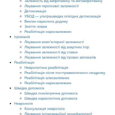
Залежність від амфетаміну та метамфетаміну
Лікування героїнової залежності
Детоксикація
УБОД — ультрашвидка опіоїдна детоксикація
Виклик нарколога додому
Зняття ломки
Реабілітація наркозалежних
Ігроманія
Лікування комп’ютерної залежності
Лікування залежності від азартних ігор
Лікування залежності від ставок
Лікування залежності від ігрових автоматів
Реабілітація
Неврологічна реабілітація
Реабілітація після посттравматичного синдрому
Реабілітація алкозалежних
Реабілітація наркозалежних
Швидка допомога
Швидка психіатрична допомога
Швидка наркологічна допомога
Неврологія
Консультація невролога
Лікування інтоксикаціїної енцефалопатії