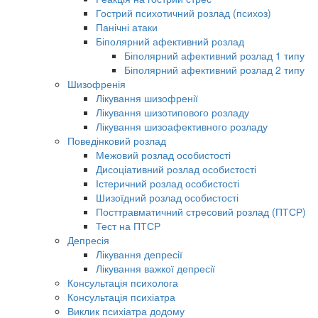
Гострий психотичний розлад (психоз)
Панічні атаки
Біполярний афективний розлад
Біполярний афективний розлад 1 типу
Біполярний афективний розлад 2 типу
Шизофренія
Лікування шизофренії
Лікування шизотипового розладу
Лікування шизоафективного розладу
Поведінковий розлад
Межовий розлад особистості
Дисоціативний розлад особистості
Істеричний розлад особистості
Шизоїдний розлад особистості
Посттравматичний стресовий розлад (ПТСР)
Тест на ПТСР
Депресія
Лікування депресії
Лікування важкої депресії
Консультація психолога
Консультація психіатра
Виклик психіатра додому