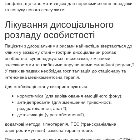
конфлікт, що стає мотивацією для переосмислення поведінки
та пошуку нового сенсу життя.
Лікування дисоціального
розладу особистості
Пацієнти з дисоціальними рисами найчастіше звертаються до
клініки у важкому стані – гострий дисоціальний розлад
особистості супроводжується психозами, хімічними
залежностями та глибокими порушеннями емоційної регуляції.
У таких випадках необхідна госпіталізація до стаціонару та
інтенсивна медикаментозна терапія.
Для стабілізації стану використовуються:
нормотиміки (для вирівнювання емоційного фону);
антидепресанти (для зменшення тривожності,
роздратованості, апатії);
детоксикація (у разі абстиненції);
додаткові методи: гіпнотерапія, ТЕС (транскраніальна
електростимуляція), замісна терапія тощо.
Після купірування психотичних проявів фахівці клініки «СІОН»