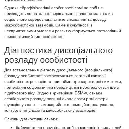
Однак нейрофізіологічні особливості самі по собі не
призводять до патології: вирішальне значення має вплив
соціального середовища, стилю виховання та досвіду
міжособистісної взаємодії. Саме в сукупності з
несприятливими умовами розвитку формується патологічний
психопатичний тип особистості.
Діагностика дисоціального
розладу особистості
Для встановлення діагнозу дисоціального (асоціального)
розладу особистості застосовуються загальні критерії
особистісних розладів та принаймні три характерні симптоми,
притаманні соціопатичній поведінці, які простежуються ще з
підліткового віку. Згідно з критеріями DSM-V, ознаки
асоціального розладу повинні охоплювати різні сфери
функціонування – самосприйняття, емоційне реагування,
контроль імпульсів та міжособистісну взаємодію.
Основні діагностичні ознаки:
байдужість до почуттів, потреб та кордонів інших людей;