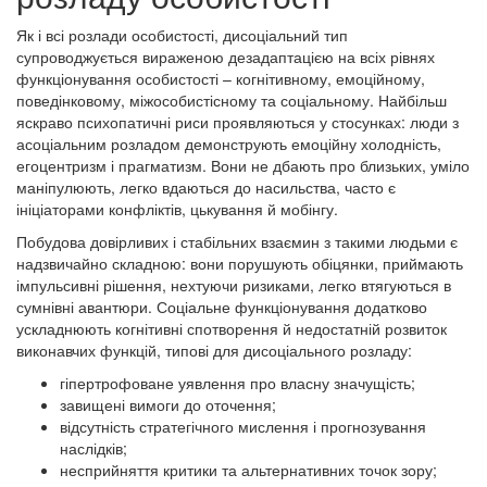
Як і всі розлади особистості, дисоціальний тип
супроводжується вираженою дезадаптацією на всіх рівнях
функціонування особистості – когнітивному, емоційному,
поведінковому, міжособистісному та соціальному. Найбільш
яскраво психопатичні риси проявляються у стосунках: люди з
асоціальним розладом демонструють емоційну холодність,
егоцентризм і прагматизм. Вони не дбають про близьких, уміло
маніпулюють, легко вдаються до насильства, часто є
ініціаторами конфліктів, цькування й мобінгу.
Побудова довірливих і стабільних взаємин з такими людьми є
надзвичайно складною: вони порушують обіцянки, приймають
імпульсивні рішення, нехтуючи ризиками, легко втягуються в
сумнівні авантюри. Соціальне функціонування додатково
ускладнюють когнітивні спотворення й недостатній розвиток
виконавчих функцій, типові для дисоціального розладу:
гіпертрофоване уявлення про власну значущість;
завищені вимоги до оточення;
відсутність стратегічного мислення і прогнозування
наслідків;
несприйняття критики та альтернативних точок зору;