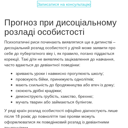
Записатися на консультацію
Прогноз при дисоціальному
розладі особистості
Психопатичні риси починають виявлятися ще в дитинстві –
дисоціальний розлад особистості у дітей може заявити про
себе до пубертатного віку і, як правило, погано піддається
корекції. Такі діти не виявляють зацікавлення до навчання,
часто вдаються до девіантної поведінки:
зривають уроки і навмисно прогулюють школу;
провокують бійки, принижують однолітків;
мають схильність до бродяжництва або втеч із дому;
скоюють дрібні крадіжки;
демонструють грубість, хамство, брехню;
мучать тварин або займаються булінгом.
У ряді країн розлад особистості офіційно діагностують лише
після 18 років; до повноліття такі прояви можуть
оформлюватися як поведінковий розлад із девіантними
тенденціями.