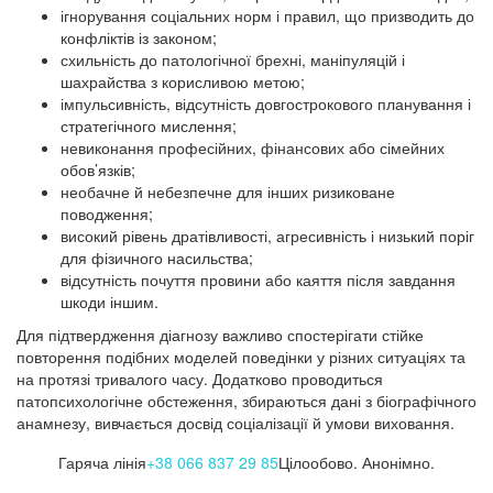
ігнорування соціальних норм і правил, що призводить до
конфліктів із законом;
схильність до патологічної брехні, маніпуляцій і
шахрайства з корисливою метою;
імпульсивність, відсутність довгострокового планування і
стратегічного мислення;
невиконання професійних, фінансових або сімейних
обов’язків;
необачне й небезпечне для інших ризиковане
поводження;
високий рівень дратівливості, агресивність і низький поріг
для фізичного насильства;
відсутність почуття провини або каяття після завдання
шкоди іншим.
Для підтвердження діагнозу важливо спостерігати стійке
повторення подібних моделей поведінки у різних ситуаціях та
на протязі тривалого часу. Додатково проводиться
патопсихологічне обстеження, збираються дані з біографічного
анамнезу, вивчається досвід соціалізації й умови виховання.
Гаряча лінія
+38 066 837 29 85
Цілообово. Анонімно.