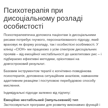
Психотерапія при
дисоціальному розладі
особистості
Психотерапевтична допомога пацієнтам із дисоціальними
рисами потребує гнучкого, персоналізованого підходу, який
враховує як форму розладу, так і особистісні особливості. У
клініці «СІОН» ми працюємо з усім спектром дисоціальних
проявів – від емоційної нестабільності до шизотипових рис – і
підбираємо ефективні методики, орієнтовані на
довгостроковий результат.
Базовим інструментом терапії є когнітивно-поведінкова
психотерапія, доповнена ситуаційним аналізом, навчанням
адаптивним реакціям і поступовою перебудовою способу
мислення.
Індивідуальні підходи залежно від підтипу:
Емоційно нестабільний (імпульсивний) тип
Застосовуються програми для розвитку виконавчих функцій і