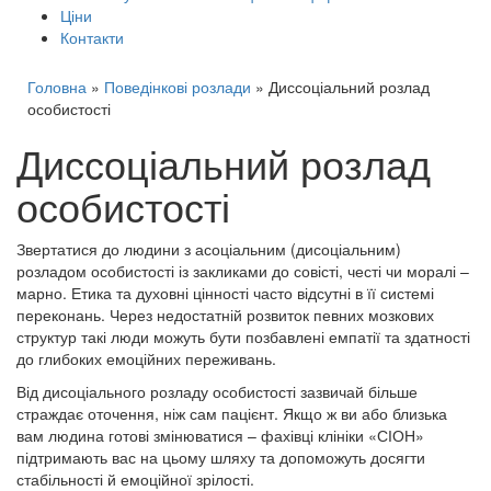
Ціни
Контакти
Головна
»
Поведінкові розлади
»
Диссоціальний розлад
особистості
Диссоціальний розлад
особистості
Звертатися до людини з асоціальним (дисоціальним)
розладом особистості із закликами до совісті, честі чи моралі –
марно. Етика та духовні цінності часто відсутні в її системі
переконань. Через недостатній розвиток певних мозкових
структур такі люди можуть бути позбавлені емпатії та здатності
до глибоких емоційних переживань.
Від дисоціального розладу особистості зазвичай більше
страждає оточення, ніж сам пацієнт. Якщо ж ви або близька
вам людина готові змінюватися – фахівці клініки «СІОН»
підтримають вас на цьому шляху та допоможуть досягти
стабільності й емоційної зрілості.