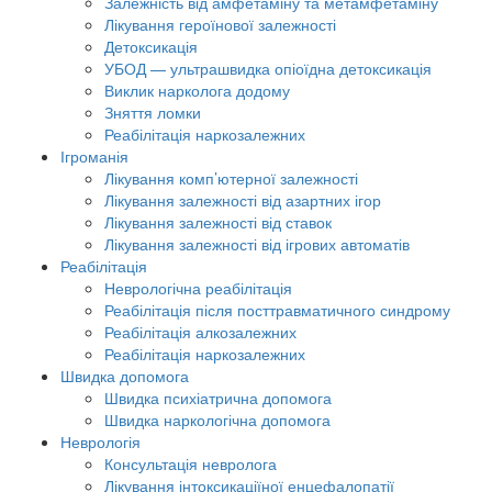
Залежність від амфетаміну та метамфетаміну
Лікування героїнової залежності
Детоксикація
УБОД — ультрашвидка опіоїдна детоксикація
Виклик нарколога додому
Зняття ломки
Реабілітація наркозалежних
Ігроманія
Лікування комп’ютерної залежності
Лікування залежності від азартних ігор
Лікування залежності від ставок
Лікування залежності від ігрових автоматів
Реабілітація
Неврологічна реабілітація
Реабілітація після посттравматичного синдрому
Реабілітація алкозалежних
Реабілітація наркозалежних
Швидка допомога
Швидка психіатрична допомога
Швидка наркологічна допомога
Неврологія
Консультація невролога
Лікування інтоксикаціїної енцефалопатії