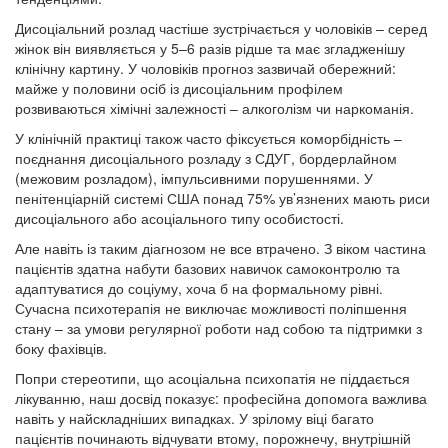
Дисоціальний розлад частіше зустрічається у чоловіків – серед
жінок він виявляється у 5–6 разів рідше та має згладженішу
клінічну картину. У чоловіків прогноз зазвичай обережний:
майже у половини осіб із дисоціальним профілем
розвиваються хімічні залежності – алкоголізм чи наркоманія.
У клінічній практиці також часто фіксується коморбідність –
поєднання дисоціального розладу з СДУГ, бордерлайном
(межовим розладом), імпульсивними порушеннями. У
пенітенціарній системі США понад 75% ув’язнених мають риси
дисоціального або асоціального типу особистості.
Але навіть із таким діагнозом не все втрачено. З віком частина
пацієнтів здатна набути базових навичок самоконтролю та
адаптуватися до соціуму, хоча б на формальному рівні.
Сучасна психотерапія не виключає можливості поліпшення
стану – за умови регулярної роботи над собою та підтримки з
боку фахівців.
Попри стереотипи, що асоціальна психопатія не піддається
лікуванню, наш досвід показує: професійна допомога важлива
навіть у найскладніших випадках. У зрілому віці багато
пацієнтів починають відчувати втому, порожнечу, внутрішній