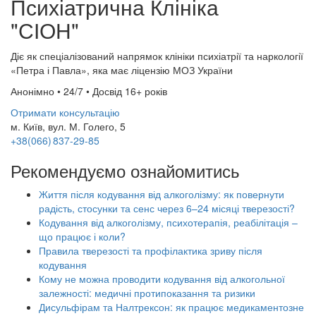
Психіатрична Клініка
"СІОН"
Діє як спеціалізований напрямок клініки психіатрії та наркології
«Петра і Павла», яка має ліцензію МОЗ України
Анонімно • 24/7 • Досвід 16+ років
Отримати консультацію
м. Київ, вул. М. Голего, 5
+38(066) 837-29-85
Рекомендуємо ознайомитись
Життя після кодування від алкоголізму: як повернути
радість, стосунки та сенс через 6–24 місяці тверезості?
Кодування від алкоголізму, психотерапія, реабілітація –
що працює і коли?
Правила тверезості та профілактика зриву після
кодування
Кому не можна проводити кодування від алкогольної
залежності: медичні протипоказання та ризики
Дисульфірам та Налтрексон: як працює медикаментозне