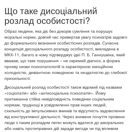
Що таке дисоціальний
розлад особистості?
Образ людини, яка діє без докорів сумління та порушує
моральні норми, довгий час привертав увагу психіатрів задовго
до формального визнання особистісних розладів. Сучасна
концепція дисоціального розладу особистості, викладена в
МКХ-11, багато в чому підтверджує ідеї П. Б. Ганнушкіна, який
вважав, що таке порушення – не окремий діагноз, а форма
прояву низки психопатологій із характерною емоційною
холодністю, девіантною поведінкою та нездатністю до глибокої
прихильності.
Дисоціальний розлад особистості також відомий під назвами
«соціопатія» або «антисоціальна психопатія». Йому
притаманна стійка невідповідність поведінки соціальним
нормам, труднощі в усвідомленні прав інших людей,
схильність до імпульсивних вчинків та відсутність задоволення
від конструктивної діяльності. Через знижене почуття провини
люди з таким розладом легко можуть вдатися до аморальних
або навіть протиправних дій заради вигоди чи під впливом