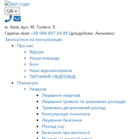
UA
м. Київ, вул. М. Голего, 5
Гаряча лінія
+38 066 837 29 85
Цілодобово. Анонімно
Записатися на консультацію
Про нас
Відгуки
Наша команда
Блог
Наші відеоматеріали
ПИТАННЯ І ВІДПОВІДІ
Психіатрія
Неврози
Лікування неврозів
Лікування тривоги та тривожних розладів
Тривожно-депресивний розлад
Консультація психолога
Лікування безсоння
Розлад сну
Безсоння при вагітності
Реакція на гострий стрес