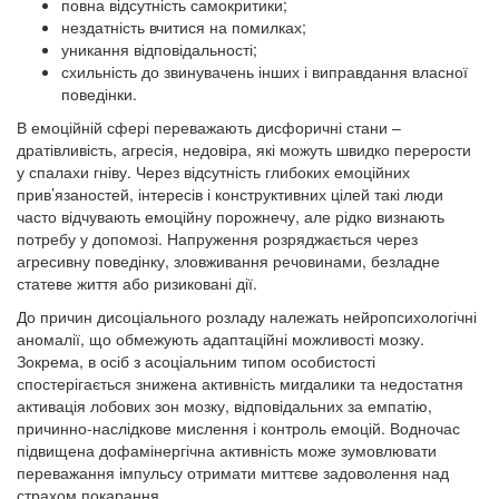
повна відсутність самокритики;
нездатність вчитися на помилках;
уникання відповідальності;
схильність до звинувачень інших і виправдання власної
поведінки.
В емоційній сфері переважають дисфоричні стани –
дратівливість, агресія, недовіра, які можуть швидко перерости
у спалахи гніву. Через відсутність глибоких емоційних
прив’язаностей, інтересів і конструктивних цілей такі люди
часто відчувають емоційну порожнечу, але рідко визнають
потребу у допомозі. Напруження розряджається через
агресивну поведінку, зловживання речовинами, безладне
статеве життя або ризиковані дії.
До причин дисоціального розладу належать нейропсихологічні
аномалії, що обмежують адаптаційні можливості мозку.
Зокрема, в осіб з асоціальним типом особистості
спостерігається знижена активність мигдалики та недостатня
активація лобових зон мозку, відповідальних за емпатію,
причинно-наслідкове мислення і контроль емоцій. Водночас
підвищена дофамінергічна активність може зумовлювати
переважання імпульсу отримати миттєве задоволення над
страхом покарання.