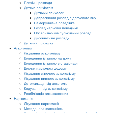
Психічні розлади
Дитяча психіатрія
Дитячий психолог
Депресивний розлад підліткового віку
Саморуйнівна поведінка
Розлад харчової поведінки
Обсесивно-компульсивний розлад
Дисоціативні розлади
Дитячий психолог
Алкоголізм
Лікування алкоголізму
Виведення із запою на дому
Виведення із запою в стаціонарі
Виклик нарколога додому
Лікування жіночого алкоголізму
Лікування пивного алкоголізму
Детоксикація від алкоголю
Кодування від алкоголізму
Реабілітація алкозалежних
Наркоманія
Лікування наркоманії
Метадонова залежність