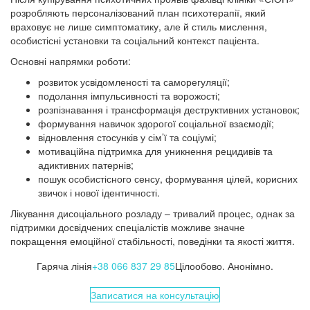
розробляють персоналізований план психотерапії, який
враховує не лише симптоматику, але й стиль мислення,
особистісні установки та соціальний контекст пацієнта.
Основні напрямки роботи:
розвиток усвідомленості та саморегуляції;
подолання імпульсивності та ворожості;
розпізнавання і трансформація деструктивних установок;
формування навичок здорогої соціальної взаємодії;
відновлення стосунків у сім’ї та соціумі;
мотиваційна підтримка для уникнення рецидивів та
адиктивних патернів;
пошук особистісного сенсу, формування цілей, корисних
звичок і нової ідентичності.
Лікування дисоціального розладу – тривалий процес, однак за
підтримки досвідчених спеціалістів можливе значне
покращення емоційної стабільності, поведінки та якості життя.
Гаряча лінія
+38 066 837 29 85
Цілообово. Анонімно.
Записатися на консультацію