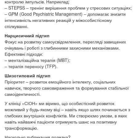
контролю імпульсів. Наприклад:
– STEPSS – тренінг вирішення проблем у стресових ситуаціях;
– GPM (Good Psychiatric Management) – допомагає знизити
інтенсивність негативних реакцій у міжособистісному
спілкуванні.
Нарцисичний підтип
Фокус на розвитку самоусвідомлення, перегляді завищених
очікувань і роботі з глибинними захисними механізмами.
Ефективні підходи:
– менталізаційна терапія (MBT);
– терапія переносу (TFP).
Шизотиповий підтип
Пріоритет – розвиток емоційного інтелекту, соціальних
навичок, творчого самовираження та формування стабільної
самоідентичності.
У клініці «СІОН» ми віримо, що особистісний розвиток
можливий у будь-якому віці – навіть якщо шлях починається з
глибоких внутрішніх конфліктів. Ми створюємо умови, в яких
навіть найважчі пацієнти отримують шанс на позитивну
трансформацію.
Насколько публикация полезна?