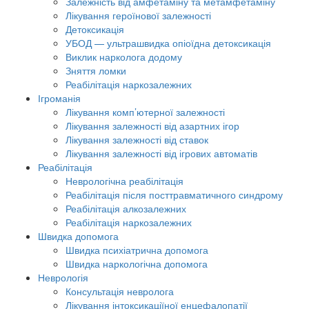
Залежність від амфетаміну та метамфетаміну
Лікування героїнової залежності
Детоксикація
УБОД — ультрашвидка опіоїдна детоксикація
Виклик нарколога додому
Зняття ломки
Реабілітація наркозалежних
Ігроманія
Лікування комп’ютерної залежності
Лікування залежності від азартних ігор
Лікування залежності від ставок
Лікування залежності від ігрових автоматів
Реабілітація
Неврологічна реабілітація
Реабілітація після посттравматичного синдрому
Реабілітація алкозалежних
Реабілітація наркозалежних
Швидка допомога
Швидка психіатрична допомога
Швидка наркологічна допомога
Неврологія
Консультація невролога
Лікування інтоксикаціїної енцефалопатії