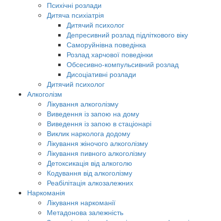
Психічні розлади
Дитяча психіатрія
Дитячий психолог
Депресивний розлад підліткового віку
Саморуйнівна поведінка
Розлад харчової поведінки
Обсесивно-компульсивний розлад
Дисоціативні розлади
Дитячий психолог
Алкоголізм
Лікування алкоголізму
Виведення із запою на дому
Виведення із запою в стаціонарі
Виклик нарколога додому
Лікування жіночого алкоголізму
Лікування пивного алкоголізму
Детоксикація від алкоголю
Кодування від алкоголізму
Реабілітація алкозалежних
Наркоманія
Лікування наркоманії
Метадонова залежність