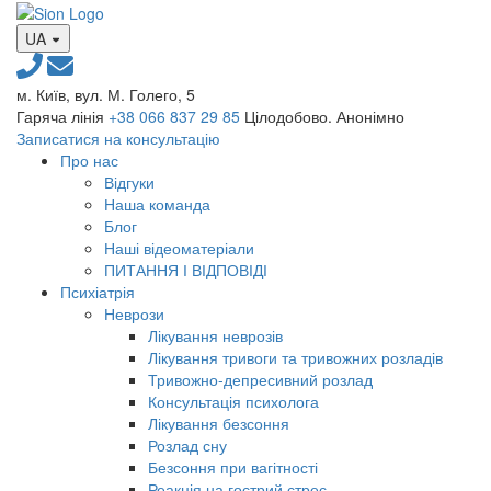
UA
м. Київ, вул. М. Голего, 5
Гаряча лінія
+38 066 837 29 85
Цілодобово. Анонімно
Записатися на консультацію
Про нас
Відгуки
Наша команда
Блог
Наші відеоматеріали
ПИТАННЯ І ВІДПОВІДІ
Психіатрія
Неврози
Лікування неврозів
Лікування тривоги та тривожних розладів
Тривожно-депресивний розлад
Консультація психолога
Лікування безсоння
Розлад сну
Безсоння при вагітності
Реакція на гострий стрес