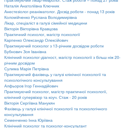
Практикуючий лікар-невролог. Стаж роботи – понад 27 років
Наталія Анатоліївна Ключник
Анестезіолог-реаніматолог. Досвід роботи - понад 13 років
Коломійченко Руслана Володимирівна
Лікар, спеціаліст в галузі сімейної медицини
Вікторія Вікторівна Кравцова
Практичний психолог, магістр психології
Карпенко Олександр Олексійович
Практикуючий психолог з 13-річним досвідом роботи
Бубнович Зоя Іванівна
Клінічний психолог-діагност, магістр психології з більш ніж 20-
річним досвідом
Сулима Марія Петрівна
Практикуючий фахівець у галузі клінічної психології та
психологічного консультування
Алфьоров Ігор Геннадійович
Практикуючий психолог, магістр практичної психології,
клінічний супервізор та коуч. Стаж - 20 років
Вікторія Сергіївна Манукян
Фахівець у галузі клінічної психології та психологічного
консультування
Семенченко Інна Юріївна
Клінічний психолог та психолог-консультант