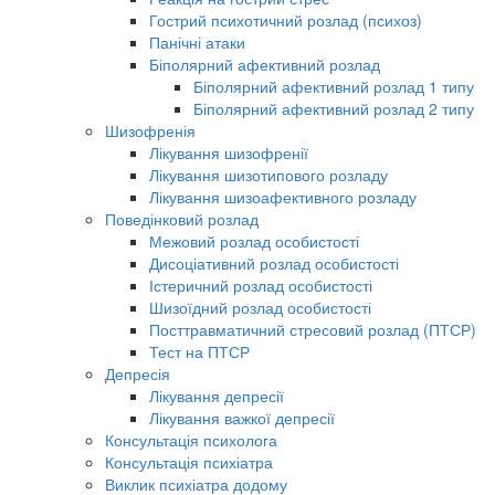
Гострий психотичний розлад (психоз)
Панічні атаки
Біполярний афективний розлад
Біполярний афективний розлад 1 типу
Біполярний афективний розлад 2 типу
Шизофренія
Лікування шизофренії
Лікування шизотипового розладу
Лікування шизоафективного розладу
Поведінковий розлад
Межовий розлад особистості
Дисоціативний розлад особистості
Істеричний розлад особистості
Шизоїдний розлад особистості
Посттравматичний стресовий розлад (ПТСР)
Тест на ПТСР
Депресія
Лікування депресії
Лікування важкої депресії
Консультація психолога
Консультація психіатра
Виклик психіатра додому