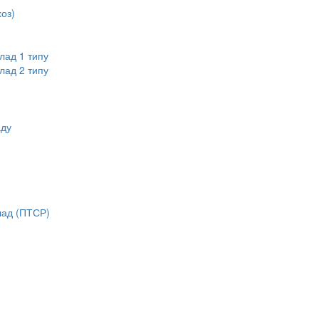
оз)
лад 1 типу
лад 2 типу
аду
лад (ПТСР)