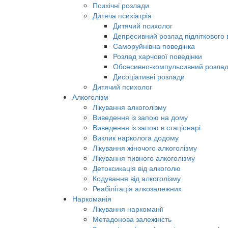
Психічні розлади
Дитяча психіатрія
Дитячий психолог
Депресивний розлад підліткового в
Саморуйнівна поведінка
Розлад харчової поведінки
Обсесивно-компульсивний розла
Дисоціативні розлади
Дитячий психолог
Алкоголізм
Лікування алкоголізму
Виведення із запою на дому
Виведення із запою в стаціонарі
Виклик нарколога додому
Лікування жіночого алкоголізму
Лікування пивного алкоголізму
Детоксикація від алкоголю
Кодування від алкоголізму
Реабілітація алкозалежних
Наркоманія
Лікування наркоманії
Метадонова залежність