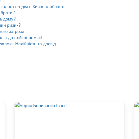
і
олога на дім в Києві та області
обрати?
а дому?
ний ризик?
ого загрози
лю до стійкої ремісії
запою: Надійність та досвід