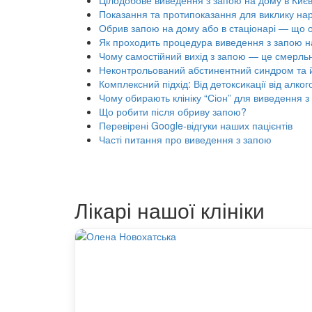
Цілодобове виведення з запою на дому в Києв
Показання та протипоказання для виклику нарк
Обрив запою на дому або в стаціонарі — що 
Як проходить процедура виведення з запою н
Чому самостійний вихід з запою — це смерль
Неконтрольований абстинентний синдром та й
Комплексний підхід: Від детоксикації від алкого
Чому обирають клініку “Сіон” для виведення з 
Що робити після обриву запою?
Перевірені Google-відгуки наших пацієнтів
Часті питання про виведення з запою
Лікарі нашої клініки