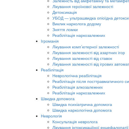
Залежність від амфетаміну та метамфе
Лікування героїнової залежності
Детоксикація
УБОД — ультрашвидка опіоїдна детокси
Виклик нарколога додому
Зняття ломки
Реабілітація наркозалежних
Ігроманія
Лікування комп’ютерної залежності
Лікування залежності від азартних ігор
Лікування залежності від ставок
Лікування залежності від ігрових автомат
Реабілітація
Неврологічна реабілітація
Реабілітація після посттравматичного с
Реабілітація алкозалежних
Реабілітація наркозалежних
Швидка допомога
Швидка психіатрична допомога
Швидка наркологічна допомога
Неврологія
Консультація невролога
Лікування інтоксикаціїної енцефалопатії