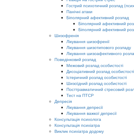
Гострий психотичний розлад (псих
Панічні атаки
Біполярний афективний розлад
Біполярний афективний роз
Біполярний афективний роз
Шизофренія
Лікування шизофренії
Лікування шизотипового розладу
Лікування шизоафективного розл
Поведінковий розлад
Межовий розлад особистості
Дисоціативний розлад особистості
Істеричний розлад особистості
Шизоїдний розлад особистості
Посттравматичний стресовий роз
Тест на ПТСР
Депресія
Лікування депресії
Лікування важкої депресії
Консультація психолога
Консультація психіатра
Виклик психіатра додому