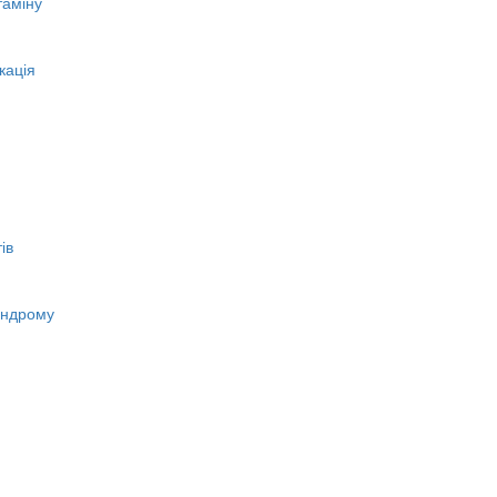
таміну
кація
ів
индрому