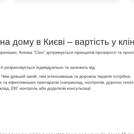
а дому в Києві – вартість у клін
реніших. Клініка “Сіон” дотримується принципів прозорості та про
ті розраховується індивідуально та залежить від:
Чим довший запій, тим інтенсивніша та дорожча терапія потрібна.
та ефективніших препаратів (наприклад, ноотропів, дорогих гепато
лад, ЕКГ-контроль або додаткові консультації.