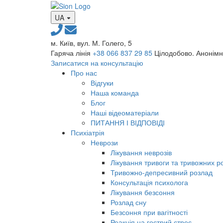
UA
м. Київ, вул. М. Голего, 5
Гаряча лінія
+38 066 837 29 85
Цілодобово. Анонім
Записатися на консультацію
Про нас
Відгуки
Наша команда
Блог
Наші відеоматеріали
ПИТАННЯ І ВІДПОВІДІ
Психіатрія
Неврози
Лікування неврозів
Лікування тривоги та тривожних р
Тривожно-депресивний розлад
Консультація психолога
Лікування безсоння
Розлад сну
Безсоння при вагітності
Реакція на гострий стрес