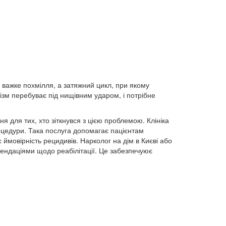
 важке похмілля, а затяжний цикл, при якому
ізм перебуває під нищівним ударом, і потрібне
 для тих, хто зіткнувся з цією проблемою. Клініка
оцедури. Така послуга допомагає пацієнтам
ймовірність рецидивів. Нарколог на дім в Києві або
ендаціями щодо реабілітації. Це забезпечуює