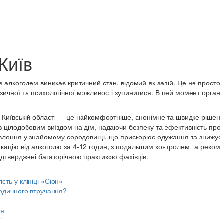
Київ
 алкоголем виникає критичний стан, відомий як запій. Це не просто
зичної та психологічної можливості зупинитися. В цей момент орган
Київській області — це найкомфортніше, анонімне та швидке рішення
з цілодобовим виїздом на дім, надаючи безпеку та ефективність пр
дновлення у знайомому середовищі, що прискорює одужання та знижує 
кацію від алкоголю за 4-12 годин, з подальшим контролем та реком
підтверджені багаторічною практикою фахівців.
сть у клініці «Сіон»
медичного втручання?
’я