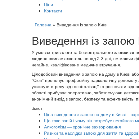
Ціни
Контакти
Головна
»
Виведення із запою Київ
Виведення із запою 
У умовах тривалого та безконтрольного зловживання
людина вживає алкоголь понад 2-3 дні, не маючи фі
негайне, кваліфіковане медичне втручання.
Цілодобовий виведення з запою на дому в Києві або 
“Сіон” пропонує професійну наркологічну допомогу 
уникнути стресу від госпіталізації та розпочати ві
області прибуває оперативно, забезпечуючи детокси
анонімний вихід з запою, безпеку та ефективність, 
Зміст
Ціна виведення з запою на дому в Києві – варті
Що таке запій і чому він потребує негайного 
Алкоголізм — хронічне захворювання
Ризики та наслідки запою для життя та здоров