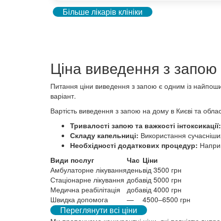
Більше лікарів клініки
Ціна виведення з запою н
Питання ціни виведення з запою є одним із найпоши
варіант.
Вартість виведення з запою на дому в Києві та облас
Тривалості запою та важкості інтоксикації:
Складу капельниці:
Використання сучасніших 
Необхідності додаткових процедур:
Наприк
Види послуг
Час
Ціни
Амбулаторне лікування
день
від 3500 грн
Стаціонарне лікування
доба
від 5000 грн
Медична реабілітація
доба
від 4000 грн
Швидка допомога
—
4500–6500 грн
Переглянути всі ціни