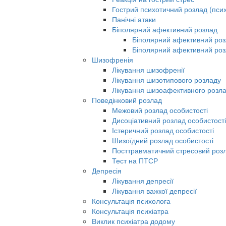
Гострий психотичний розлад (псих
Панічні атаки
Біполярний афективний розлад
Біполярний афективний роз
Біполярний афективний роз
Шизофренія
Лікування шизофренії
Лікування шизотипового розладу
Лікування шизоафективного розл
Поведінковий розлад
Межовий розлад особистості
Дисоціативний розлад особистості
Істеричний розлад особистості
Шизоїдний розлад особистості
Посттравматичний стресовий роз
Тест на ПТСР
Депресія
Лікування депресії
Лікування важкої депресії
Консультація психолога
Консультація психіатра
Виклик психіатра додому