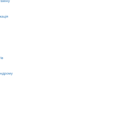
таміну
кація
ів
индрому