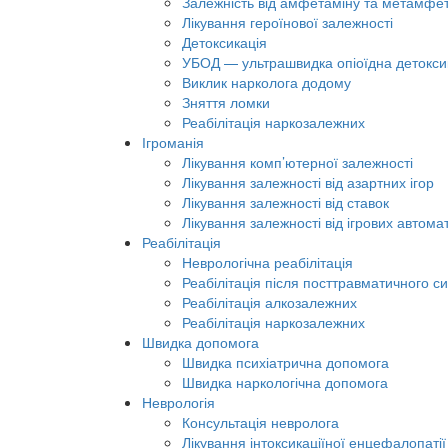
Залежність від амфетаміну та метамфе
Лікування героїнової залежності
Детоксикація
УБОД — ультрашвидка опіоїдна детокси
Виклик нарколога додому
Зняття ломки
Реабілітація наркозалежних
Ігроманія
Лікування комп’ютерної залежності
Лікування залежності від азартних ігор
Лікування залежності від ставок
Лікування залежності від ігрових автомат
Реабілітація
Неврологічна реабілітація
Реабілітація після посттравматичного с
Реабілітація алкозалежних
Реабілітація наркозалежних
Швидка допомога
Швидка психіатрична допомога
Швидка наркологічна допомога
Неврологія
Консультація невролога
Лікування інтоксикаціїної енцефалопатії