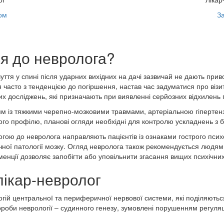
ом
З
ся до невролога?
уття у спині після ударних вихідних на дачі зазвичай не дають при
асто з тенденцією до погіршення, настав час задуматися про візит
их досліджень, які призначають при виявленні серйозних відхилень 
 із тяжкими черепно-мозковими травмами, артеріальною гіпертенз
ого профілю, планові огляди необхідні для контролю ускладнень з б
ою до невролога направляють пацієнтів із ознаками гострого психо
ої патології мозку. Огляд невролога також рекомендується людям ст
енції дозволяє запобігти або уповільнити згасання вищих психічних
лікар-невролог
огій центральної та периферичної нервової системи, які поділяються 
роби неврології – судинного генезу, зумовлені порушенням регуляції