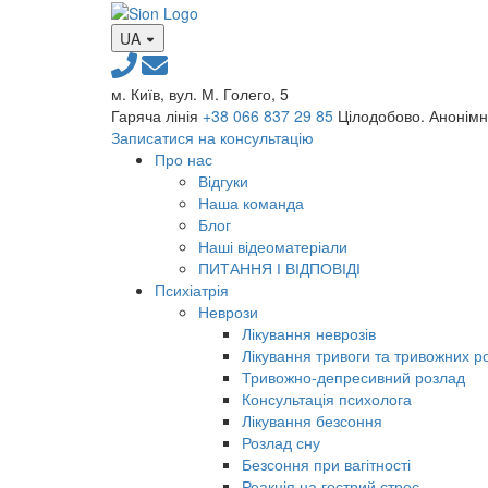
UA
м. Київ, вул. М. Голего, 5
Гаряча лінія
+38 066 837 29 85
Цілодобово. Анонім
Записатися на консультацію
Про нас
Відгуки
Наша команда
Блог
Наші відеоматеріали
ПИТАННЯ І ВІДПОВІДІ
Психіатрія
Неврози
Лікування неврозів
Лікування тривоги та тривожних р
Тривожно-депресивний розлад
Консультація психолога
Лікування безсоння
Розлад сну
Безсоння при вагітності
Реакція на гострий стрес