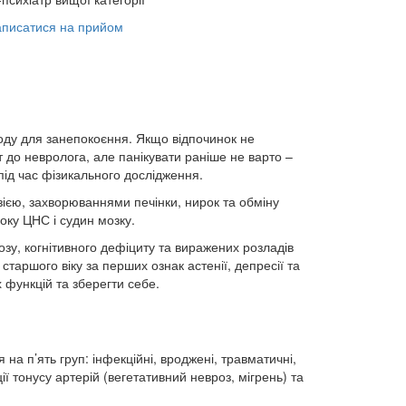
аписатися на прийом
воду для занепокоєння. Якщо відпочинок не
 до невролога, але панікувати раніше не варто –
під час фізикального дослідження.
ією, захворюваннями печінки, нирок та обміну
оку ЦНС і судин мозку.
зу, когнітивного дефіциту та виражених розладів
аршого віку за перших ознак астенії, депресії та
 функцій та зберегти себе.
на п’ять груп: інфекційні, вроджені, травматичні,
 тонусу артерій (вегетативний невроз, мігрень) та