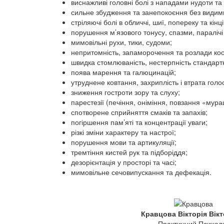
виснажливі головні болі з нападами нудоти та
сильне збудження та занепокоєння без видимих
стріляючі болі в обличчі, шиї, попереку та кінці
порушення м’язового тонусу, спазми, паралічі
мимовільні рухи, тики, судоми;
непритомність, запаморочення та розлади коо
швидка стомлюваність, нестерпність стандарт
поява марення та галюцинацій;
утруднене ковтання, захриплість і втрата голо
зниження гостроти зору та слуху;
парестезії (печіння, оніміння, повзання «мур
спотворене сприйняття смаків та запахів;
погіршення пам’яті та концентрації уваги;
різкі зміни характеру та настрої;
порушення мови та артикуляції;
тремтіння кистей рук та підборіддя;
дезорієнтація у просторі та часі;
мимовільне сечовипускання та дефекація.
Кравцова Вікторія Вікт
Практичний Психол