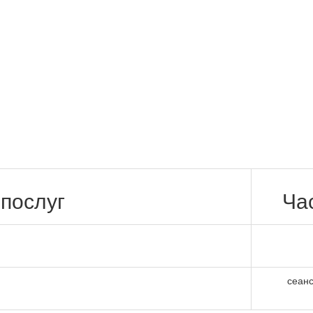
послуг
Ча
сеан