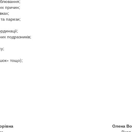
 блювання;
 ​​причин;
вках;
 та парези;
рдинації;
них подразників;
су;
ашок» тощо);
орівна
Олена Во
ог
Лікар