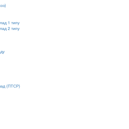
оз)
лад 1 типу
лад 2 типу
аду
лад (ПТСР)