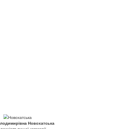
лодимирівна Новохатська
-психіатр вищої категорії