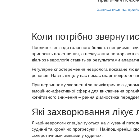
Записатися на прий
Коли потрібно звернути
Поодинокі епізоди головного болю та неприємні відч
приносить полегшення, а нездужання повторюються ч
діагноз неврологія ставить за результатами апаратн
Регулярне спостереження невролога показане людям
речовин. Навіть якщо у вас немає скарг неврологічн
При первинному зверненні за психіатричною допомог
емоційно-афективної сфери для виключення органічн
когнітивного зниження – рання діагностика переддем
Які захворювання лікує 
Лікарі-неврологи спеціалізуються на лікуванні патол
судинні та хронічно прогресуючі. Найпоширеніші хво
склеротичними змінами у судинах.