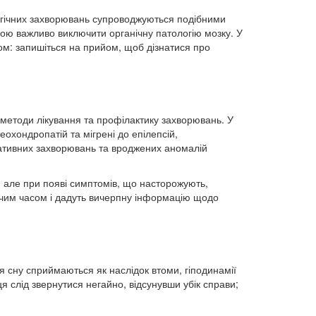
логічних захворювань супроводжуються подібними
ою важливо виключити органічну патологію мозку. У
ом: запишіться на прийом, щоб дізнатися про
, методи лікування та профілактику захворювань. У
еохондропатій та мігрені до епілепсій,
ративних захворювань та вроджених аномалій
, але при появі симптомів, що насторожують,
ижчим часом і дадуть вичерпну інформацію щодо
я сну сприймаються як наслідок втоми, гіподинамії
ця слід звернутися негайно, відсунувши убік справи;