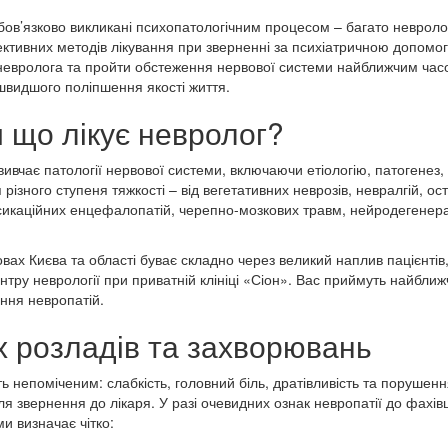
обов’язково викликані психопатологічним процесом – багато невро
ктивних методів лікування при зверненні за психіатричною допомог
-невролога та пройти обстеження нервової системи найближчим час
йшвидшого поліпшення якості життя.
 що лікує невролог?
 вивчає патології нервової системи, включаючи етіологію, патогенез
зного ступеня тяжкості – від вегетативних неврозів, невралгій, ост
токсикаційних енцефалопатій, черепно-мозкових травм, нейродегене
ах Києва та області буває складно через великий наплив пацієнтів
ентру неврології при приватній клініці «Сіон». Вас приймуть найбл
ання невропатій.
 розладів та захворювань
 непоміченим: слабкість, головний біль, дратівливість та порушенн
ля звернення до лікаря. У разі очевидних ознак невропатії до фахів
и визначає чітко: