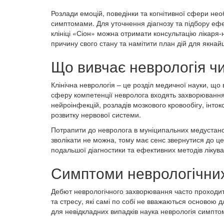
Розлади емоцій, поведінки та когнітивної сфери не
симптомами. Для уточнення діагнозу та підбору ефе
клініці «Сіон» можна отримати консультацію лікаря
причину свого стану та намітити план дій для якна
Що вивчає неврологія чи
Клінічна неврологія – це розділ медичної науки, що
сферу компетенції невролога входять захворювання рі
нейроінфекцій, розладів мозкового кровообігу, ін
розвитку нервової системи.
Потрапити до невролога в муніципальних медустанов
зволікати не можна, тому має сенс звернутися до ц
подальшої діагностики та ефективних методів лікув
Симптоми неврологічних
Дебют неврологічного захворювання часто проходить
та стресу, які самі по собі не вважаються основою д
для невідкладних випадків наука неврологія симптом