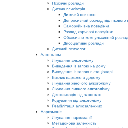
Психічні розлади
Дитяча психіатрія
Дитячий психолог
Депресивний розлад підліткового в
Саморуйнівна поведінка
Розлад харчової поведінки
Обсесивно-компульсивний розла
Дисоціативні розлади
Дитячий психолог
Алкоголізм
Лікування алкоголізму
Виведення із запою на дому
Виведення із запою в стаціонарі
Виклик нарколога додому
Лікування жіночого алкоголізму
Лікування пивного алкоголізму
Детоксикація від алкоголю
Кодування від алкоголізму
Реабілітація алкозалежних
Наркоманія
Лікування наркоманії
Метадонова залежність