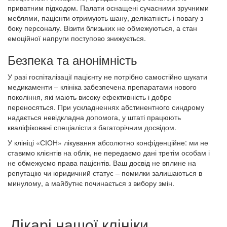
приватним підходом. Палати оснащені сучасними зручними
меблями, пацієнти отримують шану, делікатність і повагу з
боку персоналу. Візити близьких не обмежуються, а стан
емоційної напруги поступово знижується.
Безпека та анонімність
У разі госпіталізації пацієнту не потрібно самостійно шукати
медикаменти – клініка забезпечена препаратами нового
покоління, які мають високу ефективність і добре
переносяться. При ускладненнях абстинентного синдрому
надається невідкладна допомога, у штаті працюють
кваліфіковані спеціалісти з багаторічним досвідом.
У клініці «СІОН» лікування абсолютно конфіденційне: ми не
ставимо клієнтів на облік, не передаємо дані третім особам і
не обмежуємо права пацієнтів. Ваш досвід не вплине на
репутацію чи юридичний статус – помилки залишаються в
минулому, а майбутнє починається з вибору змін.
Лікарі нашої клініки