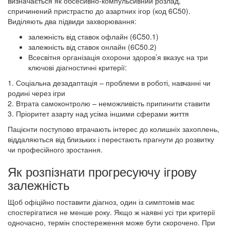
визначається як обсесивно-компульсивний розлад,
спричинений пристрастю до азартних ігор (код 6C50).
Виділяють два підвиди захворювання:
залежність від ставок офлайн (6C50.1)
залежність від ставок онлайн (6C50.2)
Всесвітня організація охорони здоров’я вказує на три
ключові діагностичні критерії:
1. Соціальна дезадаптація – проблеми в роботі, навчанні чи
родині через ігри
2. Втрата самоконтролю – неможливість припинити ставити
3. Пріоритет азарту над усіма іншими сферами життя
Пацієнти поступово втрачають інтерес до колишніх захоплень,
віддаляються від близьких і перестають прагнути до розвитку
чи професійного зростання.
Як розпізнати прогресуючу ігрову
залежність
Щоб офіційно поставити діагноз, один із симптомів має
спостерігатися не менше року. Якщо ж наявні усі три критерії
одночасно, термін спостереження може бути скорочено. При