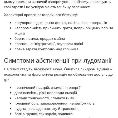
цьому ігромани зазвичай заперечують проблему, приховують
свої втрати і не усвідомлюють глибину залежності.
Характерні прояви патологічного беттингу:
регулярне підвищення ставок, навіть після програшів
неспроможність припинити грати, попри обіцянки собі та
іншим
борги, позики, продаж майна
прагнення “відігратись”, всупереч логіці
повна втрата контролю над грошима
Симптоми абстиненції при лудоманії
На пізніх стадіях залежності може з’явитися синдром відміни –
психологічна та фізіологічна реакція на обмеження доступу до
гри:
пригнічений настрій, зниження енергії
дратівливість, різкі перепади емоцій
напади тривожності, спалахи гніву
головний біль, запаморочення, непритомність
нудота, розлади апетиту й травлення
болі в грудях, тахікардія, задишка