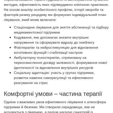
методик, ефективність яких підтверджено клінічною практикою.
На основі аналізу особистісного профілю, історії хвороби та
факторів ризику рецидиву ми формуємо індивідуальний план
лікування, який може включати:
Стаціонарне лікування для зняття абстиненції та підбору
медикаментозної підтримки
Кодування, яке допомагає знизити внутрішнє
напруження та сформувати відразу до гемблінгу
Фізіотерапію та нейростимуляцію для відновлення
когнітивних функцій і стабілізації настрою
Амбулаторну психотерапію, спрямовану на
переосмислення досвіду залежності, формування нової
ідентичності та відновлення внутрішніх ресурсів
Соціальну адаптацію: участь у групах підтримки,
розвиток навичок саморегуляції та ефективного
реагування на стрес
Комфортні умови – частина терапії
Однією з важливих умов ефективного лікування є атмосфера
підтримки й безпеки. Ми створили середовище, яке не
асоціюється з лікарнею, а радше нагадує санаторій із