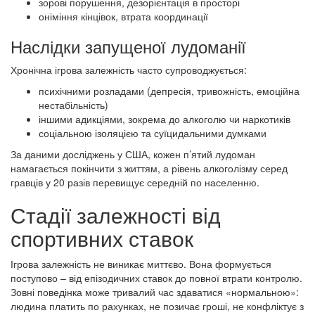
зорові порушення, дезорієнтація в просторі
оніміння кінцівок, втрата координації
Наслідки запущеної лудоманії
Хронічна ігрова залежність часто супроводжується:
психічними розладами (депресія, тривожність, емоційна
нестабільність)
іншими адикціями, зокрема до алкоголю чи наркотиків
соціальною ізоляцією та суїцидальними думками
За даними досліджень у США, кожен п’ятий лудоман
намагається покінчити з життям, а рівень алкоголізму серед
гравців у 20 разів перевищує середній по населенню.
Стадії залежності від
спортивних ставок
Ігрова залежність не виникає миттєво. Вона формується
поступово – від епізодичних ставок до повної втрати контролю.
Зовні поведінка може тривалий час здаватися «нормальною»:
людина платить по рахунках, не позичає гроші, не конфліктує з