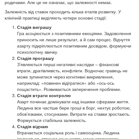
родичами. Але це не означає, що залежності немає.
Залежність від ставок проходить кілька етапів розвитку. У
клінічній практиці виділяють чотири основні стадії:
Стадія виграшу
Гра асоціюється з позитивними емоціями. Задоволення
приносить не лише результат, а й сам процес. Відчуття
азарту підкріплюється позитивним досвідом, формуючи
психологічну звичку.
Стадія програшу
З’являються перші негативні наслідки – фінансові
втрати, дратівливість, конфлікти. Водночас гравець не
може зупинитися через когнітивні викривлення,
наприклад: «повинен відігратися» або «ось-ось
пощастить». Розвивається заперечення проблеми.
Стадія втрати контролю
Азарт починає домінувати над іншими сферами життя.
Людина все частіше бере гроші в борг, нехтує роботою,
обов’язками, стосунками. Витрати на ставки зростають.
Формується стабільна залежність.
Стадія відчаю
Втрачається соціальна роль і самооцінка. Людина
ізолюється, втрачає сенс життя, може зловживати