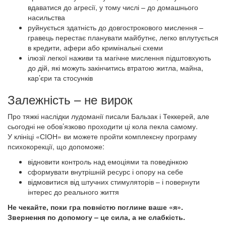
вдаватися до агресії, у тому числі – до домашнього
насильства
руйнується здатність до довгострокового мислення –
гравець перестає планувати майбутнє, легко вплутується
в кредити, афери або кримінальні схеми
ілюзії легкої наживи та магічне мислення підштовхують
до дій, які можуть закінчитись втратою житла, майна,
кар’єри та стосунків
Залежність – не вирок
Про тяжкі наслідки лудоманії писали Бальзак і Теккерей, але
сьогодні не обов’язково проходити ці кола пекла самому.
У клініці «СІОН» ви можете пройти комплексну програму
психокорекції, що допоможе:
відновити контроль над емоціями та поведінкою
сформувати внутрішній ресурс і опору на себе
відмовитися від штучних стимуляторів – і повернути
інтерес до реального життя
Не чекайте, поки гра повністю поглине ваше «я».
Звернення по допомогу – це сила, а не слабкість.