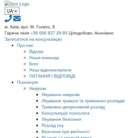
UA
м. Київ, вул. М. Голего, 5
Гаряча лінія
+38 066 837 29 85
Цілодобово. Анонімно
Записатися на консультацію
Про нас
Відгуки
Наша команда
Блог
Наші відеоматеріали
ПИТАННЯ І ВІДПОВІДІ
Психіатрія
Неврози
Лікування неврозів
Лікування тривоги та тривожних розладів
Тривожно-депресивний розлад
Консультація психолога
Лікування безсоння
Розлад сну
Безсоння при вагітності
Реакція на гострий стрес