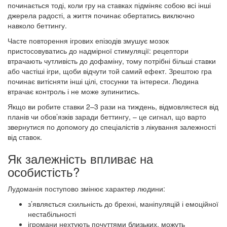
починається тоді, коли гру на ставках підміняє собою всі інші
джерела радості, а життя починає обертатись виключно
навколо беттингу.
Часте повторення ігрових епізодів змушує мозок
пристосовуватись до надмірної стимуляції: рецептори
втрачають чутливість до дофаміну, тому потрібні більші ставки
або частіші ігри, щоби відчути той самий ефект. Зрештою гра
починає витісняти інші цілі, стосунки та інтереси. Людина
втрачає контроль і не може зупинитись.
Якщо ви робите ставки 2–3 рази на тиждень, відмовляєтеся від
планів чи обов’язків заради беттингу, – це сигнал, що варто
звернутися по допомогу до спеціалістів з лікування залежності
від ставок.
Як залежність впливає на
особистість?
Лудоманія поступово змінює характер людини:
з’являється схильність до брехні, маніпуляцій і емоційної
нестабільності
ігромани нехтують почуттями близьких, можуть