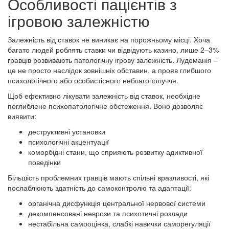
Особливості пацієнтів з
ігровою залежністю
Залежність від ставок не виникає на порожньому місці. Хоча
багато людей роблять ставки чи відвідують казино, лише 2–3%
гравців розвивають патологічну ігрову залежність. Лудоманія –
це не просто наслідок зовнішніх обставин, а прояв глибшого
психологічного або особистісного неблагополуччя.
Щоб ефективно лікувати залежність від ставок, необхідне
поглиблене психопатологічне обстеження. Воно дозволяє
виявити:
деструктивні установки
психологічні акцентуації
коморбідні стани, що сприяють розвитку адиктивної
поведінки
Більшість проблемних гравців мають спільні вразливості, які
послаблюють здатність до самоконтролю та адаптації:
органічна дисфункція центральної нервової системи
декомпенсовані неврози та психотичні розлади
нестабільна самооцінка, слабкі навички саморегуляції