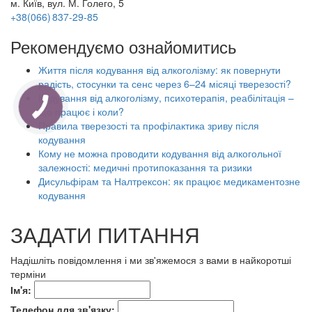
м. Київ, вул. М. Голего, 5
+38(066) 837-29-85
Рекомендуємо ознайомитись
Життя після кодування від алкоголізму: як повернути
радість, стосунки та сенс через 6–24 місяці тверезості?
Кодування від алкоголізму, психотерапія, реабілітація –
що працює і коли?
Правила тверезості та профілактика зриву після
кодування
Кому не можна проводити кодування від алкогольної
залежності: медичні протипоказання та ризики
Дисульфірам та Налтрексон: як працює медикаментозне
кодування
ЗАДАТИ ПИТАННЯ
Надішліть повідомлення і ми зв'яжемося з вами в найкоротші
терміни
Ім'я:
Телефон для зв'язку: