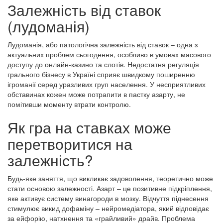
Залежність від ставок
(лудоманія)
Лудоманія, або патологічна залежність від ставок – одна з
актуальних проблем сьогодення, особливо в умовах масового
доступу до онлайн-казино та слотів. Недостатня регуляція
грального бізнесу в Україні сприяє швидкому поширенню
ігроманії серед уразливих груп населення. У несприятливих
обставинах кожен може потрапити в пастку азарту, не
помітивши моменту втрати контролю.
Як гра на ставках може
перетворитися на
залежність?
Будь-яке заняття, що викликає задоволення, теоретично може
стати основою залежності. Азарт – це позитивне підкріплення,
яке активує систему винагороди в мозку. Відчуття піднесення
стимулює викид дофаміну – нейромедіатора, який відповідає
за ейфорію, натхнення та «грайливий» драйв. Проблема