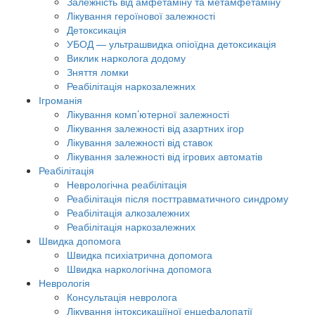
Залежність від амфетаміну та метамфетаміну
Лікування героїнової залежності
Детоксикація
УБОД — ультрашвидка опіоїдна детоксикація
Виклик нарколога додому
Зняття ломки
Реабілітація наркозалежних
Ігроманія
Лікування комп’ютерної залежності
Лікування залежності від азартних ігор
Лікування залежності від ставок
Лікування залежності від ігрових автоматів
Реабілітація
Неврологічна реабілітація
Реабілітація після посттравматичного синдрому
Реабілітація алкозалежних
Реабілітація наркозалежних
Швидка допомога
Швидка психіатрична допомога
Швидка наркологічна допомога
Неврологія
Консультація невролога
Лікування інтоксикаціїної енцефалопатії