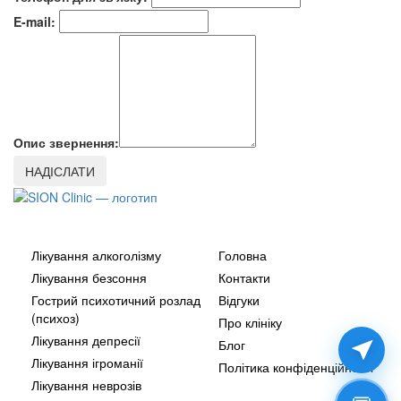
E-mail:
Опис звернення:
Наші послуги
Додатково
Лікування алкоголізму
Головна
Лікування безсоння
Контакти
Гострий психотичний розлад
Відгуки
(психоз)
Про клініку
Лікування депресії
Блог
Лікування ігроманії
Політика конфіденційності
Лікування неврозів