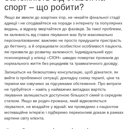
спорт – що робити?
Якщо ви звикли до азартних ігор, не чекайте фінальної стадії
адикції і не сподівайтеся на поради з інтернету та популярних
видань, а відразу звертайтеся до фахівців. За такої проблеми,
як залежність від ставок лікування має бути максимально
персоналізованим: важливо не просто придушити пристрасть
до беттингу, а й опрацювати особистісні особливості пацієнта,
які призвели до розвитку залежності. Індивідуальний курс
психокорекції у клініці «СІОН» швидко повертає ігроманів до
нормального життя без рецидивів та травматичного досвіду.
Запишіться на безкоштовну консультацію, щоб дізнатися, як
вийти із проблемної ситуації; докладну схему терапії, ціни та
терміни ми озвучимо за підсумками обстеження. Про витрати
не турбуйтеся – навіть у найважчих випадках вартість
лікування залишається доступною більшості сімей із середнім
статком. Якщо ви родич ігромана, який відмовляється
лікуватися, не впадайте у відчай: ми проведемо з пацієнтом
мотиваційне інтерв’ю і підберемо переконливі докази в рамках
картини світу клієнта.