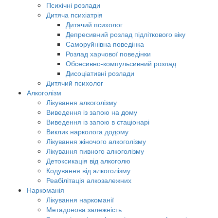
Психічні розлади
Дитяча психіатрія
Дитячий психолог
Депресивний розлад підліткового віку
Саморуйнівна поведінка
Розлад харчової поведінки
Обсесивно-компульсивний розлад
Дисоціативні розлади
Дитячий психолог
Алкоголізм
Лікування алкоголізму
Виведення із запою на дому
Виведення із запою в стаціонарі
Виклик нарколога додому
Лікування жіночого алкоголізму
Лікування пивного алкоголізму
Детоксикація від алкоголю
Кодування від алкоголізму
Реабілітація алкозалежних
Наркоманія
Лікування наркоманії
Метадонова залежність