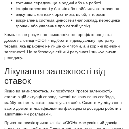
токсичне середовище в родині або на роботі
історія залежності у батьків або найближчого оточення
відсутність життєвих орієнтирів, цілей, інтересів
викривлена система цінностей (наприклад, переоцінка
грошей або уявлення про легкий успіх)
Комплексне розуміння психологічного профілю пацієнта
дозволяє клініці «СІОН» підібрати індивідуальну програму
терапії, яка враховує не лише симптоми, а й корінні причини
залежності. Це забезпечує стійкий результат і знижує ризик
рецидиву.
Лікування залежності від
ставок
Якщо ви замислюєтесь, як позбутися ігрової залежності,-
ставки в цій ситуації справді високі: на кону ваша свобода,
майбутнє і можливість реалізувати себе. Саме тому лікування
варто довірити кваліфікованим фахівцям із досвідом роботи з
адиктивними розладами.
Приватна психіатрична клініка «СІОН» має успішний досвід
персоналізованої терапії лудоманії, із застосуванням сучасних