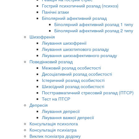
Гострий психотичний розлад (психоз)
Панічні атаки
Біполярний афективний розлад
Біполярний афективний розлад 1 типу
Біполярний афективний розлад 2 типу
Шизофренія
Лікування шизофренії
Лікування шизотипового розладу
Лікування шизоафективного розладу
Поведінковий розлад
Межовий розлад особистості
Дисоціативний розлад особистості
Істеричний розлад особистості
Шизоїдний розлад особистості
Посттравматичний стресовий розлад (ПТСР)
Тест на ПТСР
Депресія
Лікування депресії
Лікування важкої депресії
Консультація психолога
Консультація психіатра
Виклик психіатра додому