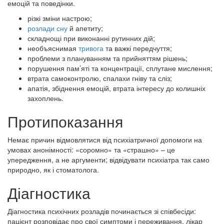
емоцій та поведінки.
різкі зміни настрою;
розлади сну
й апетиту;
складнощі при виконанні рутинних дій;
необъяснимая
тривога
та важкі передчуття;
проблеми з плануванням та прийняттям рішень;
порушення пам’яті та концентрації, сплутане мислення;
втрата самоконтролю, спалахи гніву та сліз;
апатія, збіднення емоцій, втрата інтересу до колишніх
захоплень.
Протипоказання
Немає причин відмовлятися від психіатричної допомоги на
умовах анонімності: «соромно» та «страшно» – це
упередження, а не аргументи; відвідувати психіатра так само
природно, як і стоматолога.
Діагностика
Діагностика психічних розладів починається зі співбесіди:
пацієнт розповідає про свої симптоми і переживання, лікар