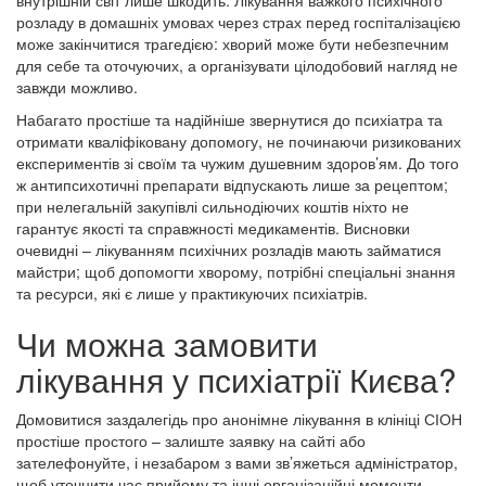
розладу в домашніх умовах через страх перед госпіталізацією
може закінчитися трагедією: хворий може бути небезпечним
для себе та оточуючих, а організувати цілодобовий нагляд не
завжди можливо.
Набагато простіше та надійніше звернутися до психіатра та
отримати кваліфіковану допомогу, не починаючи ризикованих
експериментів зі своїм та чужим душевним здоров’ям. До того
ж антипсихотичні препарати відпускають лише за рецептом;
при нелегальній закупівлі сильнодіючих коштів ніхто не
гарантує якості та справжності медикаментів. Висновки
очевидні – лікуванням психічних розладів мають займатися
майстри; щоб допомогти хворому, потрібні спеціальні знання
та ресурси, які є лише у практикуючих психіатрів.
Чи можна замовити
лікування у психіатрії Києва?
Домовитися заздалегідь про анонімне лікування в клініці СІОН
простіше простого – залиште заявку на сайті або
зателефонуйте, і незабаром з вами зв’яжеться адміністратор,
щоб уточнити час прийому та інші організаційні моменти.