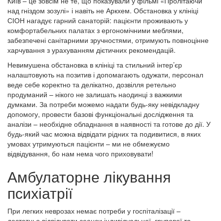
Київ – це зовсім не те, що показували у фільмі «Пролітаючи
над гніздом зозулі» і навіть не Аркхем. Обстановка у клініці
СІОН нагадує гарний санаторій: пацієнти проживають у
комфортабельних палатах з ергономічними меблями,
забезпечені санітарними зручностями, отримують повноцінне
харчування з урахуванням дієтичних рекомендацій.
Невимушена обстановка в клініці та стильний інтер’єр
налаштовують на позитив і допомагають одужати, персонал
веде себе коректно та делікатно, дозвілля ретельно
продуманий – нікого не залишать наодинці з важкими
думками. За потреби можемо надати будь-яку невідкладну
допомогу, провести базові функціональні дослідження та
аналізи – необхідне обладнання в наявності та готове до дії. У
будь-який час можна відвідати рідних та подивитися, в яких
умовах утримуються пацієнти – ми не обмежуємо
відвідування, бо нам нема чого приховувати!
Амбулаторне лікування
психіатрії
При легких неврозах немає потреби у госпіталізації –
достатньо відвідувати сеанси індивідуальної, групової та