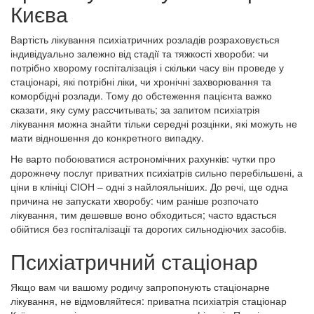
Києва
Вартість лікування психіатричних розладів розраховується
індивідуально залежно від стадії та тяжкості хвороби: чи
потрібно хворому госпіталізація і скільки часу він проведе у
стаціонарі, які потрібні ліки, чи хронічні захворювання та
коморбідні розлади. Тому до обстеження пацієнта важко
сказати, яку суму рассчитывать; за запитом психіатрія
лікування можна знайти тільки середні розцінки, які можуть не
мати відношення до конкретного випадку.
Не варто побоюватися астрономічних рахунків: чутки про
дорожнечу послуг приватних психіатрів сильно перебільшені, а
ціни в клініці СІОН – одні з найлояльніших. До речі, ще одна
причина не запускати хворобу: чим раніше розпочато
лікування, тим дешевше воно обходиться; часто вдасться
обійтися без госпіталізації та дорогих сильнодіючих засобів.
Психіатричний стаціонар
Якщо вам чи вашому родичу запропонують стаціонарне
лікування, не відмовляйтеся: приватна психіатрія стаціонар