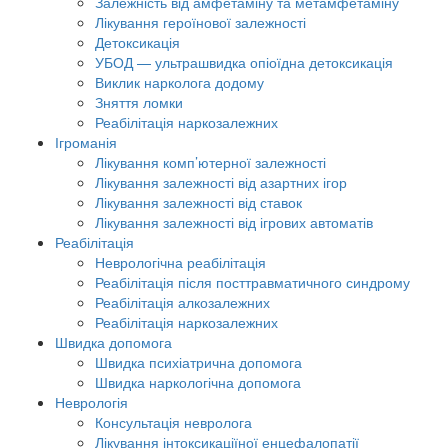
Залежність від амфетаміну та метамфетаміну
Лікування героїнової залежності
Детоксикація
УБОД — ультрашвидка опіоїдна детоксикація
Виклик нарколога додому
Зняття ломки
Реабілітація наркозалежних
Ігроманія
Лікування комп’ютерної залежності
Лікування залежності від азартних ігор
Лікування залежності від ставок
Лікування залежності від ігрових автоматів
Реабілітація
Неврологічна реабілітація
Реабілітація після посттравматичного синдрому
Реабілітація алкозалежних
Реабілітація наркозалежних
Швидка допомога
Швидка психіатрична допомога
Швидка наркологічна допомога
Неврологія
Консультація невролога
Лікування інтоксикаціїної енцефалопатії