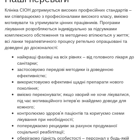
Клініка СІОН дотримується високих професійних стандартів –
ми співпрацюємо з професіоналами високого класу, вміємо
мотивувати та утримувати цінних працівників. Програми
лікування розробляються індивідуально за підсумками
комплексного обстеження та методично втілюються у життя;
всі ланки терапевтичного процесу ретельно опрацьовані та
доведені до досконалості:
найкращі фахівці на всіх рівнях – від головного лікаря до
санітарки;
застосовуємо передові методики із доведеною
ефективністю;
використовуємо ефективні щадні препарати нового
покоління;
вміємо переконувати; якщо хворий не хоче лікуватися,
під час мотиваційного інтерв’ю знайдемо доводи для
кожного;
контролюємо здоров’я пацієнтів та коригуємо схеми
лікування при необхідності;
попереджаємо рецидиви за рахунок продуманої
соціальної реабілітації;
оберігаємо гідність особистості – персонал у будь-якій