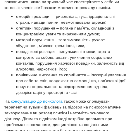
поквапитися, якщо ви тривалий час спостерігаєте у себе чи
когось із членів сім’ї ознаки можливого розладу психіки:
емоційні розлади – тривожність, туга, ірраціональні
страхи, напади паніки, невмотивована агресія;
огнітивні порушення – погана пам’ять, складнощі з
концентрацією уваги та вираженням думок;
моторні порушення – загальмованість, рухове
збудження, м’язове тремтіння, тики;
поведінкові розлади – імпульсивні вчинки, втрата
контролю за собою, апатія, уникнення соціальних
контактів, порушення харчової поведінки, залежність від
алкоголю, наркотиків, ігор;
понівичине мислення та сприйняття – ілюзорні уявлення
про себе та світ, неадекватна самооцінка, нав’язливі ідеї,
почуття нереальності та відокремлення від тіла,
дезорієнтація у просторі та часі
На
консультацію до
психолога
також може спрямувати
терапевт чи вузький фахівець за підозри на психосоматичне
захворювання чи розлад психіки і натомість основного
діагнозу. Дітям та підліткам іноді потрібна допомога при
проблемах з навчанням, дисципліною та соціальними
навичками, частих сварках з батьками та однолітками,