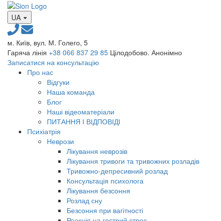
UA
м. Київ, вул. М. Голего, 5
Гаряча лінія
+38 066 837 29 85
Цілодобово. Анонімно
Записатися на консультацію
Про нас
Відгуки
Наша команда
Блог
Наші відеоматеріали
ПИТАННЯ І ВІДПОВІДІ
Психіатрія
Неврози
Лікування неврозів
Лікування тривоги та тривожних розладів
Тривожно-депресивний розлад
Консультація психолога
Лікування безсоння
Розлад сну
Безсоння при вагітності
Реакція на гострий стрес