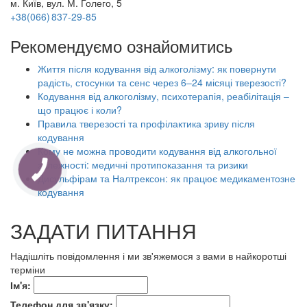
м. Київ, вул. М. Голего, 5
+38(066) 837-29-85
Рекомендуємо ознайомитись
Життя після кодування від алкоголізму: як повернути
радість, стосунки та сенс через 6–24 місяці тверезості?
Кодування від алкоголізму, психотерапія, реабілітація –
що працює і коли?
Правила тверезості та профілактика зриву після
кодування
Кому не можна проводити кодування від алкогольної
залежності: медичні протипоказання та ризики
Дисульфірам та Налтрексон: як працює медикаментозне
кодування
ЗАДАТИ ПИТАННЯ
Надішліть повідомлення і ми зв'яжемося з вами в найкоротші
терміни
Ім'я:
Телефон для зв'язку: