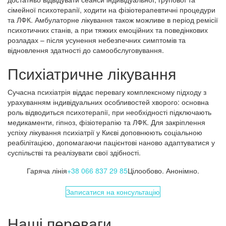
сімейної психотерапії, ходити на фізіотерапевтичні процедури
та ЛФК. Амбулаторне лікування також можливе в період ремісії
психотичних станів, а при тяжких емоційних та поведінкових
розладах – після усунення небезпечних симптомів та
відновлення здатності до самообслуговування.
Психіатричне лікування
Сучасна психіатрія віддає перевагу комплексному підходу з
урахуванням індивідуальних особливостей хворого: основна
роль відводиться психотерапії, при необхідності підключають
медикаменти, гіпноз, фізіотерапію та ЛФК. Для закріплення
успіху лікування психіатрії у Києві доповнюють соціальною
реабілітацією, допомагаючи пацієнтові наново адаптуватися у
суспільстві та реалізувати свої здібності.
Гаряча лінія
+38 066 837 29 85
Цілообово. Анонімно.
Записатися на консультацію
Наші переваги