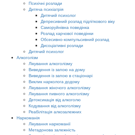
Психічні розлади
Дитяча психіатрія
Дитячий психолог
Депресивний розлад підліткового віку
Саморуйнівна поведінка
Розлад харчової поведінки
Обсесивно-компульсивний розлад
Дисоціативні розлади
Дитячий психолог
Алкоголізм
Лікування алкоголізму
Виведення із запою на дому
Виведення із запою в стаціонарі
Виклик нарколога додому
Лікування жіночого алкоголізму
Лікування пивного алкоголізму
Детоксикація від алкоголю
Кодування від алкоголізму
Реабілітація алкозалежних
Наркоманія
Лікування наркоманії
Метадонова залежність