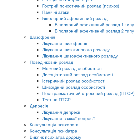
Гострий психотичний розлад (психоз)
Панічні атаки
Біполярний афективний розлад
Біполярний афективний розлад 1 типу
Біполярний афективний розлад 2 типу
Шизофренія
Лікування шизофренії
Лікування шизотипового розладу
Лікування шизоафективного розладу
Поведінковий розлад
Межовий розлад особистості
Дисоціативний розлад особистості
Істеричний розлад особистості
Шизоїдний розлад особистості
Посттравматичний стресовий розлад (ПТСР)
Тест на ПТСР
Депресія
Лікування депресії
Лікування важкої депресії
Консультація психолога
Консультація психіатра
Виклик психіатра додому