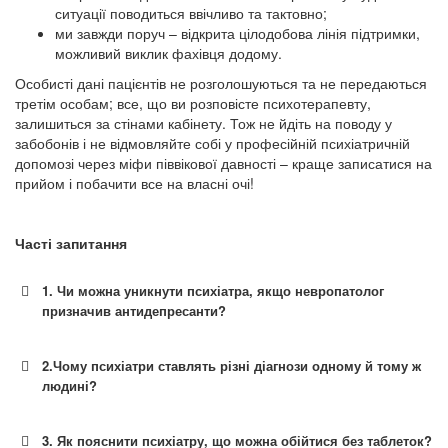
ситуації поводиться ввічливо та тактовно;
ми завжди поруч – відкрита цілодобова лінія підтримки,
можливий виклик фахівця додому.
Особисті дані пацієнтів не розголошуються та не передаються
третім особам; все, що ви розповісте психотерапевту,
залишиться за стінами кабінету. Тож не йдіть на поводу у
забобонів і не відмовляйте собі у професійній психіатричній
допомозі через міфи піввікової давності – краще записатися на
прийом і побачити все на власні очі!
Часті запитання
1. Чи можна уникнути психіатра, якщо невропатолог
призначив антидепресанти?
2.Чому психіатри ставлять різні діагнози одному й тому ж
людині?
3. Як пояснити психіатру, що можна обійтися без таблеток?