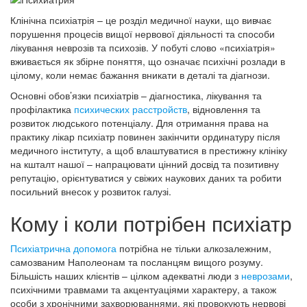
Клінічна психіатрія – це розділ медичної науки, що вивчає
порушення процесів вищої нервової діяльності та способи
лікування неврозів та психозів. У побуті слово «психіатрія»
вживається як збірне поняття, що означає психічні розлади в
цілому, коли немає бажання вникати в деталі та діагнози.
Основні обов’язки психіатрів – діагностика, лікування та
профілактика
психических расстройств
, відновлення та
розвиток людського потенціалу. Для отримання права на
практику лікар психіатр повинен закінчити ординатуру після
медичного інституту, а щоб влаштуватися в престижну клініку
на кшталт нашої – напрацювати цінний досвід та позитивну
репутацію, орієнтуватися у свіжих наукових даних та робити
посильний внесок у розвиток галузі.
Кому і коли потрібен психіатр
Психіатрична допомога
потрібна не тільки алкозалежним,
самозваним Наполеонам та посланцям вищого розуму.
Більшість наших клієнтів – цілком адекватні люди з
неврозами
,
психічними травмами та акцентуаціями характеру, а також
особи з хронічними захворюваннями, які провокують нервові