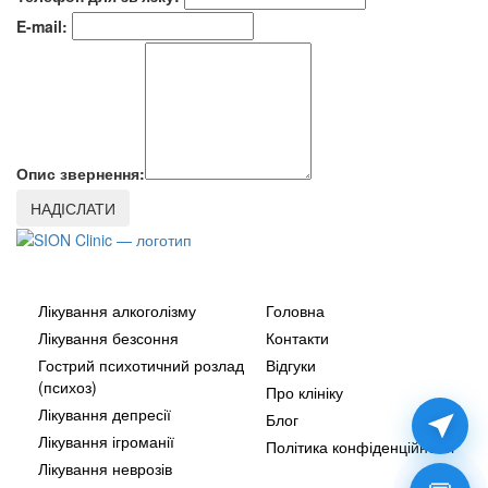
E-mail:
Опис звернення:
Наші послуги
Додатково
Лікування алкоголізму
Головна
Лікування безсоння
Контакти
Гострий психотичний розлад
Відгуки
(психоз)
Про клініку
Лікування депресії
Блог
Лікування ігроманії
Політика конфіденційності
Лікування неврозів