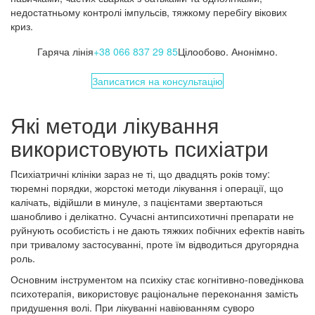
недостатньому контролі імпульсів, тяжкому перебігу вікових
криз.
Гаряча лінія
+38 066 837 29 85
Цілообово. Анонімно.
Записатися на консультацію
Які методи лікування
використовують психіатри
Психіатричні клініки зараз не ті, що двадцять років тому:
тюремні порядки, жорстокі методи лікування і операції, що
калічать, відійшли в минуле, з пацієнтами звертаються
шанобливо і делікатно. Сучасні антипсихотичні препарати не
руйнують особистість і не дають тяжких побічних ефектів навіть
при тривалому застосуванні, проте їм відводиться другорядна
роль.
Основним інструментом на психіку стає когнітивно-поведінкова
психотерапія, використовує раціональне переконання замість
придушення волі. При лікуванні навіюванням суворо