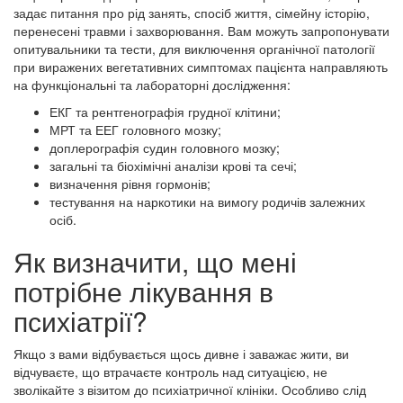
задає питання про рід занять, спосіб життя, сімейну історію,
перенесені травми і захворювання. Вам можуть запропонувати
опитувальники та тести, для виключення органічної патології
при виражених вегетативних симптомах пацієнта направляють
на функціональні та лабораторні дослідження:
ЕКГ та рентгенографія грудної клітини;
МРТ та ЕЕГ головного мозку;
доплерографія судин головного мозку;
загальні та біохімічні аналізи крові та сечі;
визначення рівня гормонів;
тестування на наркотики на вимогу родичів залежних
осіб.
Як визначити, що мені
потрібне лікування в
психіатрії?
Якщо з вами відбувається щось дивне і заважає жити, ви
відчуваєте, що втрачаєте контроль над ситуацією, не
зволікайте з візитом до психіатричної клініки. Особливо слід