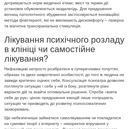
дотримуються норм медичної етики; зміст та термін дії
установок обумовлюються заздалегідь. Для придушення
вогнищ патологічного збудження застосовуються інноваційні
методи фізіотерапії, які не викликають дискомфорту – лазерна
та магнітна транскраніальна стимуляція.
Лікування психічного розладу
в клініці чи самостійне
лікування?
Нефахівцеві непросто розібратися в суперечливих почуттях,
образах та ідеях невротичної особистості; до того ж людина не
завжди критично оцінює себе. Консультація психіатра дозволяє
поглянути ситуацію і себе у ній із боку, розглянути різні
варіанти дій та знайти оптимальне рішення. Спроби «взяти
себе до рук» ціною придушення емоцій лише погіршують
ситуацію чи призводять до розвитку психосоматичних
захворювань.
Ще небезпечніше займатися самолікуванням чи покладатися
на сумнівні теорії з інтернету – некоректне втручання у
внутрішній світ лише шкодить. Лікування важкого психічного