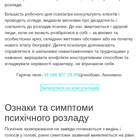
розлади.
Більшість робочого дня психіатри консультують клієнтів і
проводять огляди, видаючи висновки про дієздатність і
схильність до розладів психіки. До нас звертаються і здорові
люди, коли не можуть розібратися в собі – за вікових та
особистісних криз, складних життєвих обставин або на початку
нового етапу біографії. Дитячі психіатри допомагають
справлятися зі шкільними навантаженнями та труднощами у
навчанні, вирішувати конфлікти конструктивним способом та
згладжувати нерівності характеру, не втрачаючи себе.
Гаряча лінія
+38 066 837 29 85
Цілообово. Анонімно.
Записатися на консультацію
Ознаки та симптоми
психічного розладу
Психічне захворювання не завжди починається з видінь і
голосів у голові; ранні симптоми зазвичай виявляються на рівні