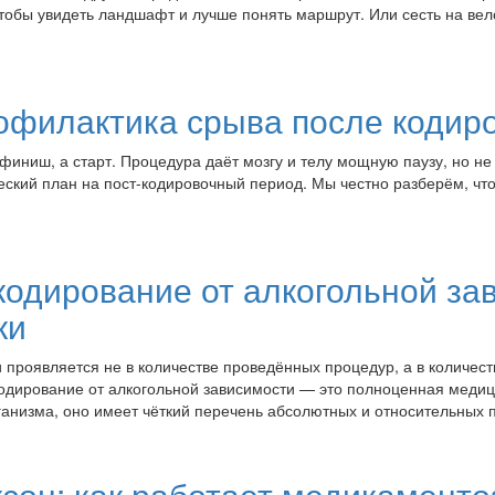
тобы увидеть ландшафт и лучше понять маршрут. Или сесть на вел
рофилактика срыва после кодир
финиш, а старт. Процедура даёт мозгу и телу мощную паузу, но не
ческий план на пост-кодировочный период. Мы честно разберём, что
кодирование от алкогольной за
ки
роявляется не в количестве проведённых процедур, а в количест
одирование от алкогольной зависимости — это полноценная медици
ганизма, оно имеет чёткий перечень абсолютных и относительных п
сон: как работает медикаменто