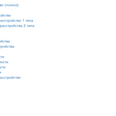
во (психоз)
ойство
асстройство 1 типа
асстройства 2 типа
ойства
тройства
сти
ности
сти
и
асстройство