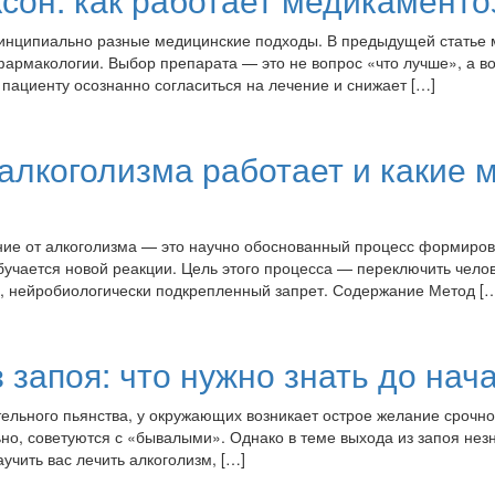
нципиально разные медицинские подходы. В предыдущей статье мы
фармакологии. Выбор препарата — это не вопрос «что лучше», а в
пациенту осознанно согласиться на лечение и снижает […]
алкоголизма работает и какие 
ание от алкоголизма — это научно обоснованный процесс формиро
обучается новой реакции. Цель этого процесса — переключить чел
й, нейробиологически подкрепленный запрет. Содержание Метод [
 запоя: что нужно знать до нач
тельного пьянства, у окружающих возникает острое желание срочно
ьно, советуются с «бывалыми». Однако в теме выхода из запоя нез
аучить вас лечить алкоголизм, […]