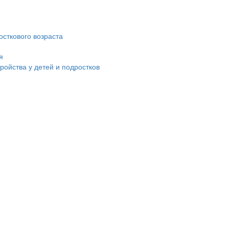
сткового возраста
я
ойства у детей и подростков