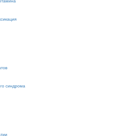
етамина
ксикация
атов
ого синдрома
атии