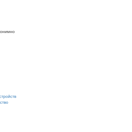
нонимно
стройств
ство