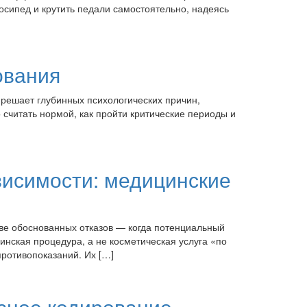
осипед и крутить педали самостоятельно, надеясь
ования
 решает глубинных психологических причин,
 считать нормой, как пройти критические периоды и
висимости: медицинские
ве обоснованных отказов — когда потенциальный
нская процедура, а не косметическая услуга «по
ротивопоказаний. Их […]
зное кодирование