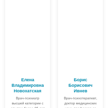
Елена
Борис
Владимировна
Борисович
Новохатская
Ивнев
Врач-психиатр
Врач-психотерапевт,
высшей категории с
доктор медицинских
опытом более 25 лет
наук, профессор со