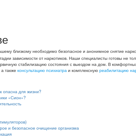
ве
ашему близкому необходимо безопасное и анонимное снятие нарко
дии зависимости от наркотиков. Наши специалисты готовы не то
ервичную стабилизацию состояния с выездом на дом. В комфортных
 а также
консультацию психиатра
и комплексную
реабилитацию на
ак опасна для жизни?
ники «Сион»?
ительность
тимуляторов)
трое и безопасное очищение организма
икация