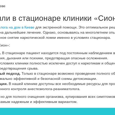
или в стационаре клиники «Сио
лога на дом в Киеве
для экстренной помощи. Это оптимальное реш
на дальнейшее лечение. Однако, основываясь на многолетнем опыт
ое снятие наркотической ломки именно в условиях стационара.
Сион»:
.
В стационаре пациент находится под постоянным наблюдением вр
ния, дыхания или психики, предотвращая опасные осложнения.
словиях клиники полностью исключен доступ к наркотикам и обще
предотвращения срыва.
ый подход.
Только в стационаре возможно проведение полного о
мально эффективной и безопасной схемы детоксикации.
ции.
В нашей клинике доступны все необходимые ресурсы для пров
нного контроля анестезиолога-реаниматолога.
 но для полного очищения организма, купирования всех симптомо
я самым надежным и эффективным вариантом.