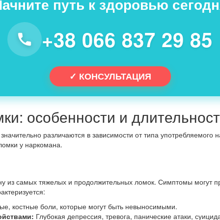
Начните путь к здоровью сегодн
+38 066 837 29 85
✓ КОНСУЛЬТАЦИЯ
ки: особенности и длительнос
значительно различаются в зависимости от типа употребляемого н
ломки у наркомана.
у из самых тяжелых и продолжительных ломок. Симптомы могут пр
рактеризуется:
е, костные боли, которые могут быть невыносимыми.
ойствами:
Глубокая депрессия, тревога, панические атаки, суици