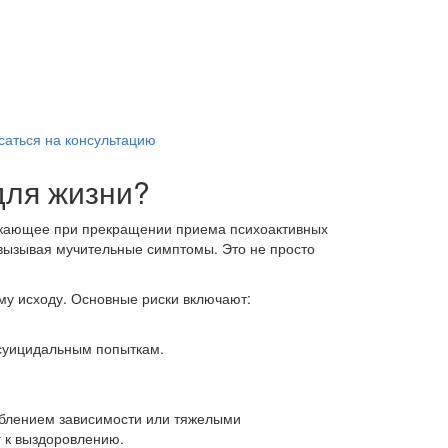
саться на консультацию
 для жизни?
никающее при прекращении приема психоактивных
 вызывая мучительные симптомы. Это не просто
у исходу. Основные риски включают:
 суицидальным попыткам.
ублением зависимости или тяжелыми
г к выздоровлению.