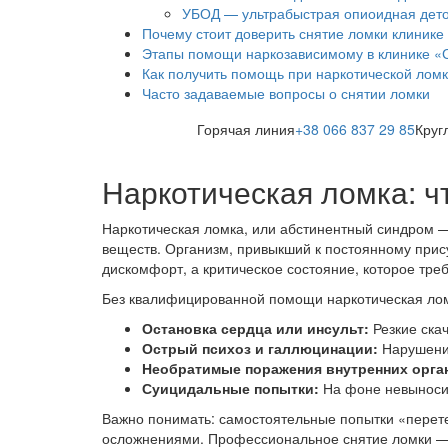
УБОД — ультрабыстрая опиоидная дет
Почему стоит доверить снятие ломки клинике
Этапы помощи наркозависимому в клинике «
Как получить помощь при наркотической лом
Часто задаваемые вопросы о снятии ломки
Горячая линия
+38 066 837 29 85
Круг
Наркотическая ломка: чт
Наркотическая ломка, или абстинентный синдром 
веществ. Организм, привыкший к постоянному прису
дискомфорт, а критическое состояние, которое тр
Без квалифицированной помощи наркотическая лом
Остановка сердца или инсульт:
Резкие ска
Острый психоз и галлюцинации:
Нарушение
Необратимые поражения внутренних орга
Суицидальные попытки:
На фоне невыносим
Важно понимать: самостоятельные попытки «перете
осложнениями. Профессиональное снятие ломки — э