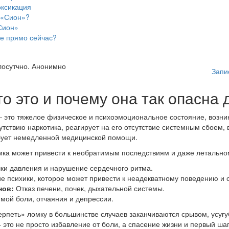
оксикация
 «Сион»?
Сион»
ке прямо сейчас?
лосутчно. Анонимно
Запи
о это и почему она так опасна
— это тяжелое физическое и психоэмоциональное состояние, воз
тствию наркотика, реагирует на его отсутствие системным сбоем,
ебует немедленной медицинской помощи.
ка может привести к необратимым последствиям и даже летальном
чки давления и нарушение сердечного ритма.
 психики, которое может привести к неадекватному поведению и
нов:
Отказ печени, почек, дыхательной системы.
ой боли, отчаяния и депрессии.
рпеть» ломку в большинстве случаев заканчиваются срывом, усуг
то не просто избавление от боли, а спасение жизни и первый ша