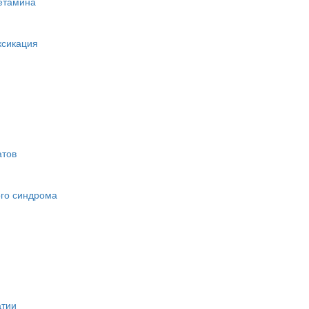
етамина
ксикация
атов
ого синдрома
атии