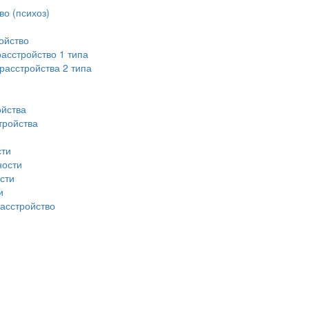
во (психоз)
ойство
асстройство 1 типа
асстройства 2 типа
ойства
тройства
сти
ности
сти
и
асстройство