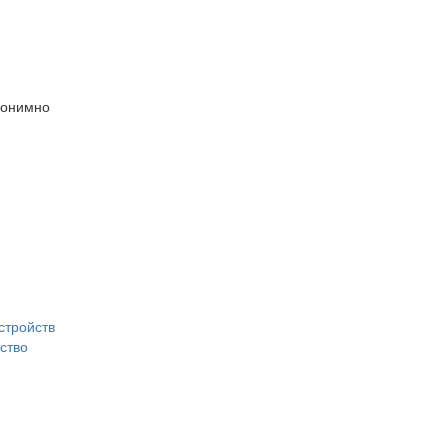
нонимно
стройств
ство