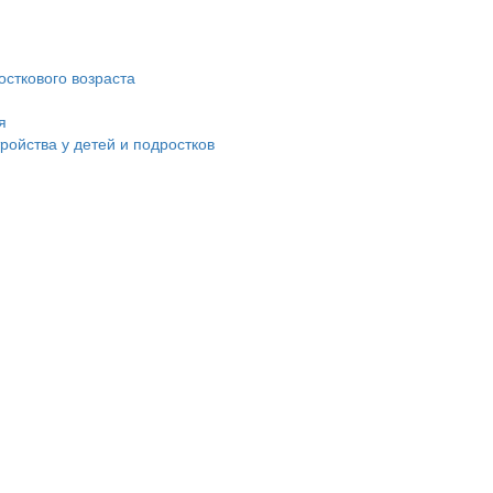
сткового возраста
я
ойства у детей и подростков