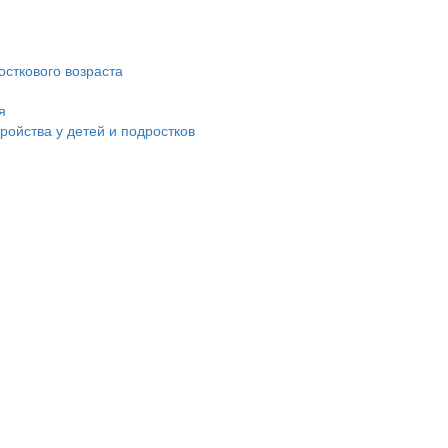
сткового возраста
я
ойства у детей и подростков