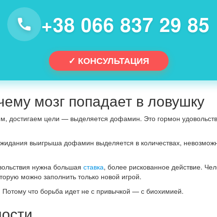
+38 066 837 29 85
✓ КОНСУЛЬТАЦИЯ
ему мозг попадает в ловушку
им, достигаем цели — выделяется дофамин. Это гормон удовольстви
ожидания выигрыша дофамин выделяется в количествах, невозможны
овольствия нужна большая
ставка
, более рискованное действие. Че
оторую можно заполнить только новой игрой.
. Потому что борьба идет не с привычкой — с биохимией.
мости