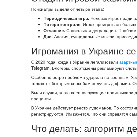
Психиатры выделяют четыре этапа:
Периодическая игра.
Человек играет ради а
Потеря контроля.
Игрок проигрывает больше
Отчаяние.
Социальная деградация. Проблемы 
Дно.
Апатия, суицидальные мысли, присоедин
Игромания в Украине се
С 2020 года, когда в Украине легализовали
азартны
Telegram. Блогеры, спортсмены рекламируют слоты 
Особенно остро проблема ударила по военным. Ур
толкают к быстрым способам получить дофамин. О
Были случаи, когда военнослужащие проигрывали 
проценты.
В Украине действует реестр лудоманов. По состоян
регистрируются. Им кажется, что они справятся сам
Что делать: алгоритм д