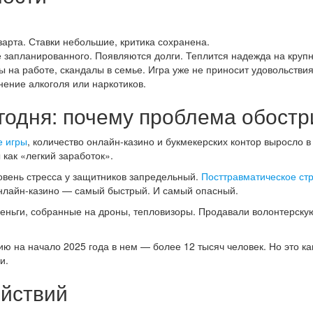
зарта. Ставки небольшие, критика сохранена.
 запланированного. Появляются долги. Теплится надежда на круп
на работе, скандалы в семье. Игра уже не приносит удовольствия
ение алкоголя или наркотиков.
годня: почему проблема обост
е игры
, количество онлайн-казино и букмекерских контор выросло в
как «легкий заработок».
овень стресса у защитников запредельный.
Посттравматическое ст
нлайн-казино — самый быстрый. И самый опасный.
деньги, собранные на дроны, тепловизоры. Продавали волонтерс
ию на начало 2025 года в нем — более 12 тысяч человек. Но это ка
и.
ействий