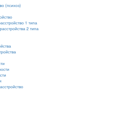
во (психоз)
ойство
асстройство 1 типа
асстройства 2 типа
ойства
тройства
сти
ности
сти
и
асстройство