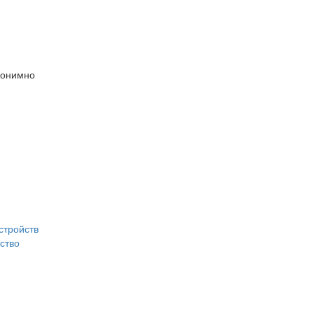
нонимно
стройств
ство