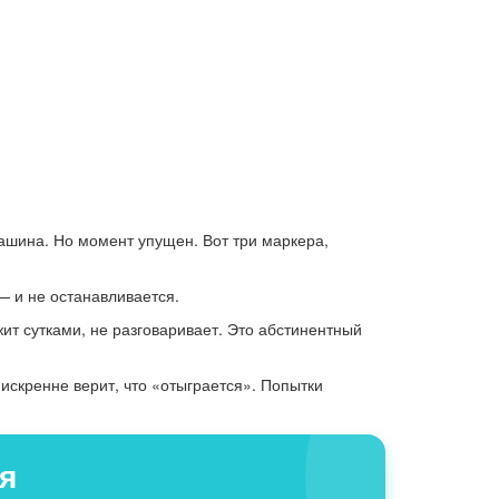
машина. Но момент упущен. Вот три маркера,
— и не останавливается.
ит сутками, не разговаривает. Это абстинентный
 искренне верит, что «отыграется». Попытки
я