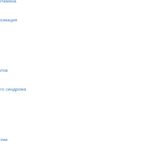
етамина
ксикация
атов
ого синдрома
атии